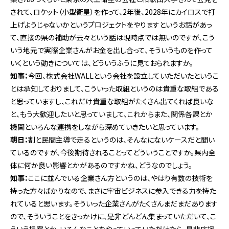
されて、ロケット（小型衛星）を作って、2年後、2028年にカイロスで打
上げようじゃないかというプロジェクトをやりますというお話があっ
て、直接の県の補助が云々という話は現時点では無いのですが、こう
いう地元で実際企業さんがお金を出し合って、そういうものを作って
いくという動きについては、どういうふうに見ておられますか。
知事：
今回、株式会社WALLという会社を設立していただいたというこ
とは承知しておりまして、こういった取組というのは貴重な取組である
と思っていますし、これだけ貴重な取組がたくさん出てくれば良いな
と、もう大歓迎したいと思っていまして、これからまた、関係各課とか
機関といろんな連携をしながら深めていきたいと思っています。
朝日：
割と民間主導で走るというのは、そんなにないケースだと聞い
ているのですが、今後期待されることってどういうことですか。県内全
体に何か良い影響とかがあるのですかね、どうなのでしょう。
知事：
ここに並んでいる企業さん方というのは、やはり有数の技術を
持った方々ばかりなので、まさに宇宙ビジネスに参入できる力を持た
れていると思います。そういった企業さんがたくさんまだまだあります
ので、そういうことをきっかけに、是非どんどん集まっていただいて、こ