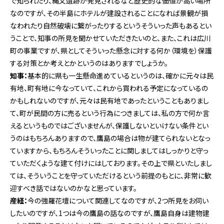
で知られたり、縄文遺跡が発見されるなど歴史的な価値が高い場所
なのですが、その半島にホテルが建設されることになれば景観が損
なわれたり自然破壊に繋がったりするというそういった声もあるとい
うことで、知事の所見を聞かせていただきたいのと、また、これは広川
町の事業ですが、県としてそういった懸念に対する何か（環境を）保護
する対策とか考えとかというのはありますでしょうか。
知事：
基本的に県も一生懸命進めているというのは、確かに元々は民
有地、町有地に今なっていて、これから買われる予定になっているの
かもしれないのですが、元々は民有地であったということもありまし
て、町が民間の方に売るという行為につきましては、私の方で何か言
えるというものではございませんが、保護しないといけない条件とい
うのはもちろんありますので、鷹島の場合は物が建てられないとなっ
ていますから、もちろんそういったことに関しましてはしっかりと守っ
ていただくような建て付けにはしております。その上で県といたしまし
ては、そういうことを守っていただけるという前提のもとに、非常に歓
迎すべき話ではないのかなと思っています。
産経：
今の強羅花壇について関連してなのですが、2つ所見をお伺い
したいのですが、1つは今の鷹島の話なのですが、鷹島自身は建物建