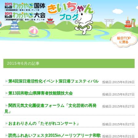
2015年6月
の記事
第4回深日港活性化イベント深日港フェスティバル
投稿日:
2015年6月28日
第13回和歌山県障害者技能競技大会
投稿日:
2015年6月27日
関西元気文化圏促進フォーラム「文化芸術の再発
投稿日:
2015年6月27日
見」
おまわりさんの「たそがれコンサート」
投稿日:
2015年6月27日
読売ふれあいフェスタ2015inノーリツアリーナ和歌
投稿日:
2015年6月21日