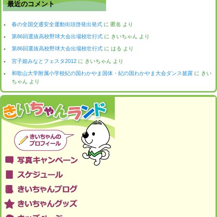
最近のコメント
春の全国交通安全運動街頭啓発出発式
に
匿名
より
第86回選抜高校野球大会出場校壮行式
に
きいちゃん
より
第86回選抜高校野球大会出場校壮行式
に
はる
より
宮子姫みなとフェスタ2012
に
きいちゃん
より
和歌山大学附属小学校紀の国わかやま国体・紀の国わかやま大会ダンス披露
に
きい
ちゃん
より