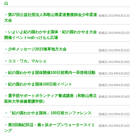
山
第27回公益社団法人和歌山県柔道整復師会少年柔道
投稿日:
2015年6月21日
大会
いよいよ紀の国わかやま国体・紀の国わかやま大会
投稿日:
2015年6月21日
開催イベントinめっけもん広場
少年メッセージ2015海草地方大会
投稿日:
2015年6月20日
ココ・ワカ。マルシェ
投稿日:
2015年6月19日
紀の国わかやま国体開催100日前県内一斉啓発活動
投稿日:
2015年6月18日
紀の国わかやま国体100日前イベント
投稿日:
2015年6月18日
選手団サポートボランティア養成講座（和歌山県立
投稿日:
2015年6月16日
医科大学保健看護学部）
「紀の国わかやま国体」100日前カンファレンス
投稿日:
2015年6月15日
第2回南紀田辺・扇ヶ浜オープンウォータースイミ
投稿日:
2015年6月14日
ング