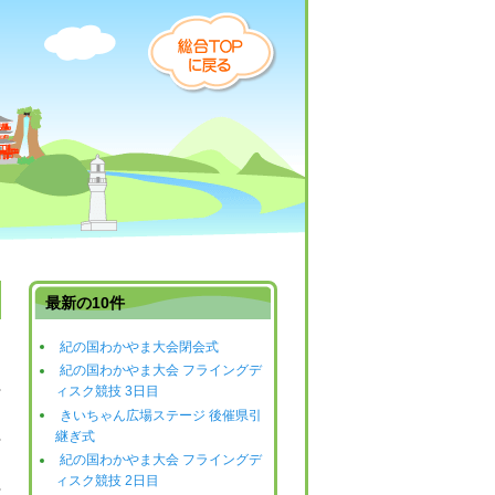
最新の10件
紀の国わかやま大会閉会式
紀の国わかやま大会 フライングデ
日
ィスク競技 3日目
きいちゃん広場ステージ 後催県引
日
継ぎ式
紀の国わかやま大会 フライングデ
日
ィスク競技 2日目