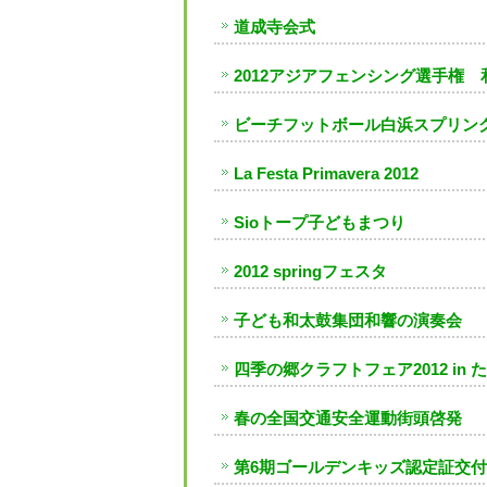
道成寺会式
2012アジアフェンシング選手権
ビーチフットボール白浜スプリング
La Festa Primavera 2012
Sioトープ子どもまつり
2012 springフェスタ
子ども和太鼓集団和響の演奏会
四季の郷クラフトフェア2012 in 
春の全国交通安全運動街頭啓発
第6期ゴールデンキッズ認定証交