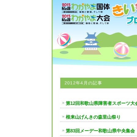
2012年4月
の記事
第12回和歌山県障害者スポーツ大
根来山げんきの森里山祭り
第83回メーデー和歌山県中央集会