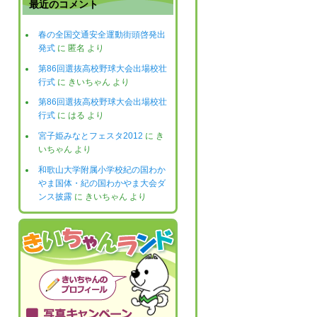
最近のコメント
春の全国交通安全運動街頭啓発出
発式
に
匿名
より
第86回選抜高校野球大会出場校壮
行式
に
きいちゃん
より
第86回選抜高校野球大会出場校壮
行式
に
はる
より
宮子姫みなとフェスタ2012
に
き
いちゃん
より
和歌山大学附属小学校紀の国わか
やま国体・紀の国わかやま大会ダ
ンス披露
に
きいちゃん
より