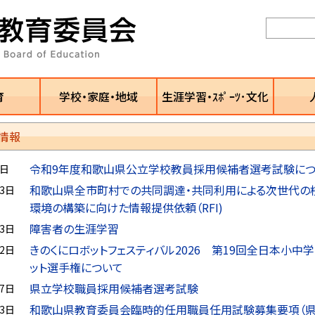
育
学校・家庭・地域
生涯学習・ｽﾎﾟｰﾂ･文化
情報
令和9年度和歌山県公立学校教員採用候補者選考試験につ
6日
和歌山県全市町村での共同調達・共同利用による次世代の校
23日
環境の構築に向けた情報提供依頼（RFI)
障害者の生涯学習
23日
きのくにロボットフェスティバル2026 第19回全日本小中
22日
ット選手権について
県立学校職員採用候補者選考試験
17日
和歌山県教育委員会臨時的任用職員任用試験募集要項（
13日