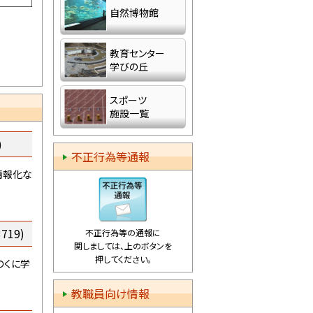
自然博物館
登録し
教育センター
学びの丘
スポーツ
施設一覧
)
不正行為等通報
情報化な
719)
不正行為等の通報に
関しましては、上のボタンを
押してください。
のくに学
教職員向け情報