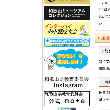
このホ
5月
「広報
4月
含めて
い。
4月
組織
総務
教育委
設整備
教職
教員採
県立学