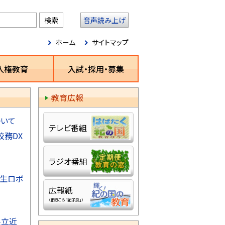
音声読み上げ
ホーム
サイトマップ
人権教育
入試・採用・募集
教育広報
いて
テレビ番組
務DX
ラジオ番組
学生ロボ
広報紙
（旧きこら「紀子良」）
県立近