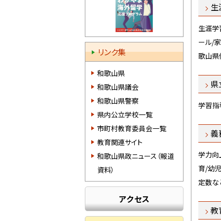
生涯
生涯学
ール/
リンク集
歌山県
和歌山県
県
和歌山県議会
和歌山県警察
学習指
県内公立学校一覧
市町村教育委員会一覧
義務
教育関連サイト
学力向
和歌山県政ニュース（報道
育/幼
資料）
定数な
アクセス
教育