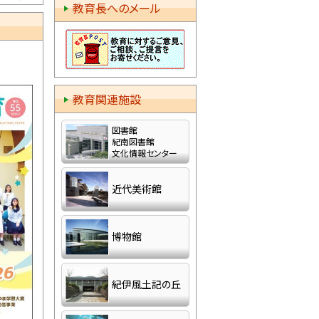
教育長へのメール
務公募
教育関連施設
特別支
図書館
紀南図書館
文化情報センター
(再調
近代美術館
開催に
博物館
て
紀伊風土記の丘
ついて