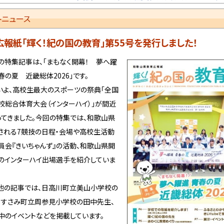
代美術館）
トニュース
令和8年度教員業務支援員の募集について
6日
令和9年度和歌山県立高等学校入学者選抜の概要について
3日
広報紙「輝く！紀の国の教育」第55号を発行しました！
「和歌山県高等学校教育改革実行計画（仮称）」策定支援業
2日
特集記事は、「まもなく開幕！ 夢へ躍
型プロポーザルの実施について
春の夏 近畿総体2026」です。
令和8年度和歌山県教育委員会教育職員免許法認定講習(
1日
よ、高校生最大のスポーツの祭典「全国
援学校教諭二種免許状)について
校総合体育大会（インターハイ）」が間近
令和8年度きのくに科学オリンピック
1日
ってきました。今回の特集では、和歌山県
令和8年度小・中学校GIGAスクール用コンピュータ共同調達
30日
される7競技の日程・会場や高校生活動
達）WindowsOSの一般競争入札について
員会『きいちゃんず』の活動、和歌山県開
きのくにロボットフェスティバル2026について
26日
のインターハイ出場選手を紹介していま
令和9年度入学 和歌山県立併設型中学校学校説明会の
17日
ついて
の記事では、日高川町立美山小学校の
「超小型模擬人工衛星（缶サット）体験会」への申込みについ
9日
、すさみ町立周参見小学校の田中先生、
令和8年度高等学校における中学生の体験学習等の実施に
8日
中のイベントなどを掲載しています。
和歌山県修学奨励金貸与制度
25日