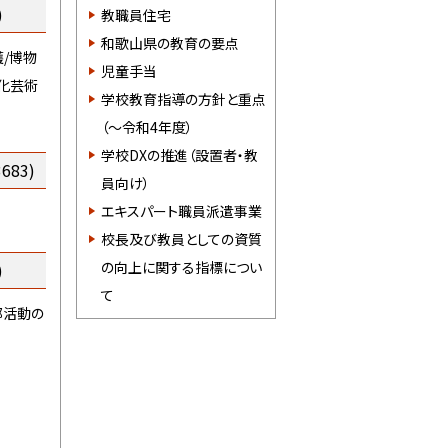
)
教職員住宅
和歌山県の教育の要点
/博物
児童手当
化芸術
学校教育指導の方針と重点
（～令和4年度）
学校DXの推進（設置者・教
683)
員向け）
エキスパート職員派遣事業
校長及び教員としての資質
の向上に関する指標につい
)
て
部活動の