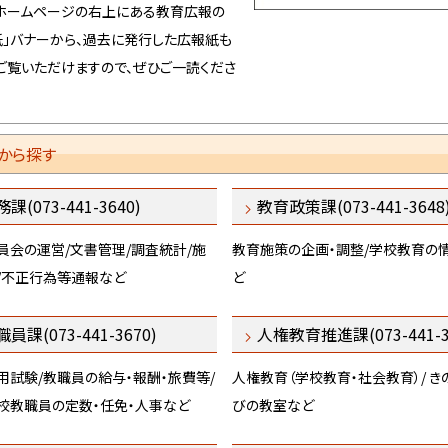
ームページの右上にある教育広報の
近代美術館・博物館の活用促進事業
13日
紙」バナーから、過去に発行した広報紙も
【登録博物館】和歌山県立紀伊風土記の丘（和歌山市）を再
30日
ご覧いただけますので、ぜひご一読くださ
ました
「教師力アップのためのサポート事業」について
10日
から探す
課(073-441-3640)
教育政策課(073-441-3648
員会の運営/文書管理/調査統計/施
教育施策の企画・調整/学校教育の
/不正行為等通報など
ど
員課(073-441-3670)
人権教育推進課(073-441-3
用試験/教職員の給与・報酬・旅費等/
人権教育（学校教育・社会教育）/ き
校教職員の定数・任免・人事など
びの教室など