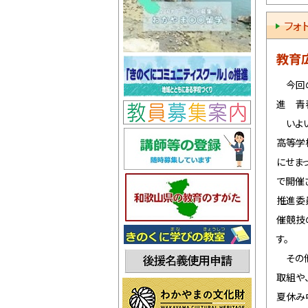
フォ
7月
7月
教育
7月
今回の
進 青
7月
いよい
高等学
7月
にせま
6月
で開催
推進委
6月
催競技
6月
す。
その他
6月
取組や
6月
夏休み
5月