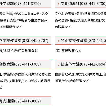
学習課(073-441-3720)
文化遺産課(073-441-3730
習の推進/きのくにコミュニティスク
文化財の調査・保存/世界遺産の保護
家庭教育支援/障害者の生涯学習/和
館の登録・指定/銃砲刀剣類登録/文
修学奨励金など
の振興など
立学校教育課(073-441-3707)
特別支援教育課(073-441-3
導/進路指導/産業教育など
特別支援教育など
教育課(073-441-3709)
健康体育課(073-441-3694
上/学習指導/国際人育成/ふるさと教
健康管理の適切な対応/体力向上/
児教育/夜間中学/小・中学校の教職員
推進/学校給食管理など
ど
支援課(073-441-3682)