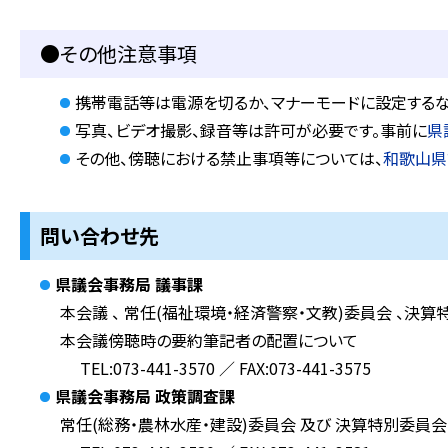
●その他注意事項
携帯電話等は電源を切るか、マナーモードに設定するな
写真、ビデオ撮影、録音等は許可が必要です。事前に
県
その他、傍聴における禁止事項等については、
和歌山県
問い合わせ先
県議会事務局
議事課
本会議 、 常任(福祉環境・経済警察・文教)委員会 、決
本会議傍聴時の要約筆記者の配置について
TEL:073-441-3570 ／ FAX:073-441-3575
県議会事務局
政策調査課
常任(総務・農林水産・建設)委員会 及び 決算特別委員