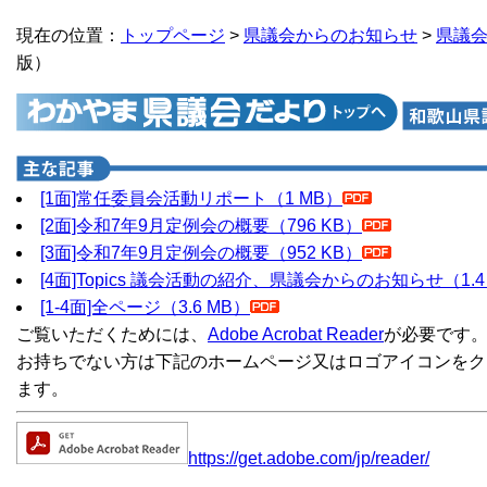
現在の位置：
トップページ
>
県議会からのお知らせ
>
県議
版）
[1面]常任委員会活動リポート（1 MB）
[2面]令和7年9月定例会の概要（796 KB）
[3面]令和7年9月定例会の概要（952 KB）
[4面]Topics 議会活動の紹介、県議会からのお知らせ（1.4
[1-4面]全ページ（3.6 MB）
ご覧いただくためには、
Adobe Acrobat Reader
が必要です
お持ちでない方は下記のホームページ又はロゴアイコンをク
ます。
https://get.adobe.com/jp/reader/