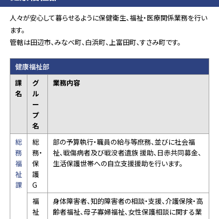
人々が安心して暮らせるように保健衛生、福祉・医療関係業務を行い
ます。
管轄は田辺市、みなべ町、白浜町、上富田町、すさみ町です。
健康福祉部
課
グ
業務内容
名
ル
ー
プ
名
総
総
部の予算執行・職員の給与等庶務、並びに社会福
務
務・
祉、戦傷病者及び戦没者遺族 援助、日赤共同募金、
福
保
生活保護世帯への自立支援援助を行います。
祉
護
課
G
福
身体障害者、知的障害者の相談・支援、介護保険・高
祉
齢者福祉、母子寡婦福祉、女性保護相談に関する業