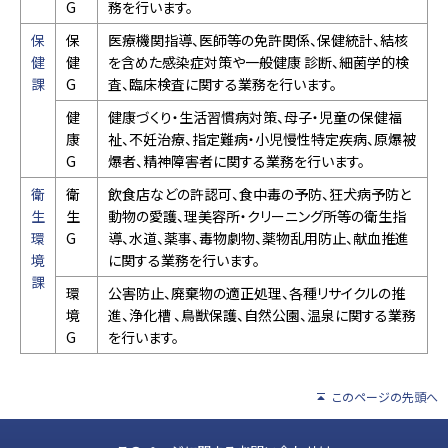
G
務を行います。
保
保
医療機関指導、医師等の免許関係、保健統計、結核
健
健
を含めた感染症対策や一般健康 診断、細菌学的検
課
G
査、臨床検査に関する業務を行います。
健
健康づくり・生活習慣病対策、母子・児童の保健福
康
祉、不妊治療、指定難病・小児慢性特定疾病、原爆被
G
爆者、精神障害者に関する業務を行います。
衛
衛
飲食店などの許認可、食中毒の予防、狂犬病予防と
生
生
動物の愛護、理美容所・クリーニング所等の衛生指
環
G
導、水道、薬事、毒物劇物、薬物乱用防止、献血推進
境
に関する業務を行います。
課
環
公害防止、廃棄物の適正処理、各種リサイクルの推
境
進、浄化槽 、鳥獣保護、自然公園、温泉に関する業務
G
を行います。
このページの先頭へ