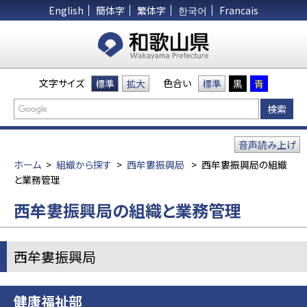
English
簡体字
繁体字
한국어
Francais
文字サイズ
色合い
標準
拡大
標準
黒
青
音声読み上げ
ホーム
>
組織から探す
>
西牟婁振興局
>
西牟婁振興局の組織
と業務管理
西牟婁振興局の組織と業務管理
西牟婁振興局
健康福祉部