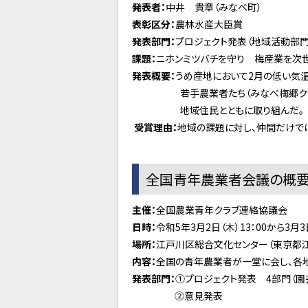
発表者：
中井 貴章（みなべ町）
表彰区分：
農林水産大臣賞
発表部門：
プロジェクト発表（地域活動部
課題：
ニホンミツバチを守り 梅産業を次
発表概要：
うめ産地において2月の低い気
若手農業者たち（みなべ梅郷クラブ）は
地域住民とともに取り組んだ。
受賞理由：
地域の課題に対し、仲間だけで
全国青年農業者会議の概
主催：
全国農業青年クラブ連絡協議会
日時：
令和5年3月2日（木）13：00から3月3日
場所：
江戸川区総合文化センター（東京都江
内容：
全国の青年農業者が一堂に会し、各
発表部門：
①プロジェクト発表 4部門（園
②意見発表