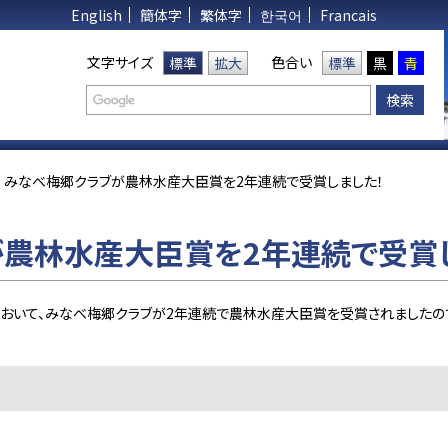
English
簡体字
繁体字
한국어
Francais
文字サイズ
色合い
標準
拡大
標準
黒
青
みなべ梅郷クラブが農林水産大臣賞を2年連続で受賞しました！
農林水産大臣賞を2年連続で受賞
おいて、みなべ梅郷クラブが2年連続で農林水産大臣賞を受賞されましたので