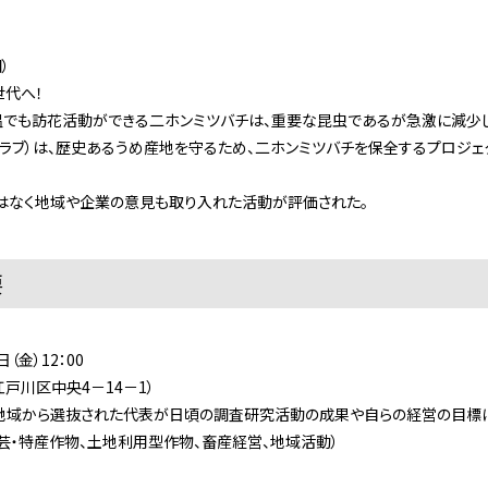
門）
世代へ！
温でも訪花活動ができる二ホンミツバチは、重要な昆虫であるが急激に減少
、歴史あるうめ産地を守るため、二ホンミツバチを保全するプロジェクト
はなく地域や企業の意見も取り入れた活動が評価された。
要
（金）12：00
戸川区中央4－14－1）
地域から選抜された代表が日頃の調査研究活動の成果や自らの経営の目標に
芸・特産作物、土地利用型作物、畜産経営、地域活動）