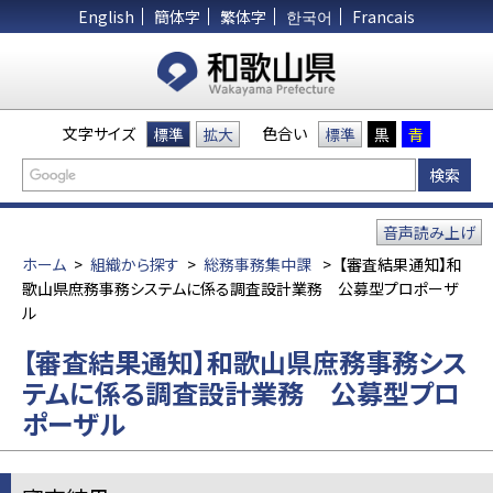
English
簡体字
繁体字
한국어
Francais
文字サイズ
色合い
標準
拡大
標準
黒
青
音声読み上げ
ホーム
>
組織から探す
>
総務事務集中課
>
【審査結果通知】和
歌山県庶務事務システムに係る調査設計業務 公募型プロポーザ
ル
【審査結果通知】和歌山県庶務事務シス
テムに係る調査設計業務 公募型プロ
ポーザル