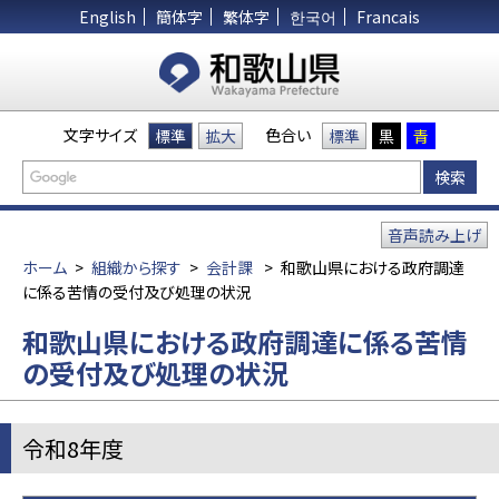
English
簡体字
繁体字
한국어
Francais
文字サイズ
色合い
標準
拡大
標準
黒
青
音声読み上げ
ホーム
>
組織から探す
>
会計課
>
和歌山県における政府調達
に係る苦情の受付及び処理の状況
和歌山県における政府調達に係る苦情
の受付及び処理の状況
令和8年度