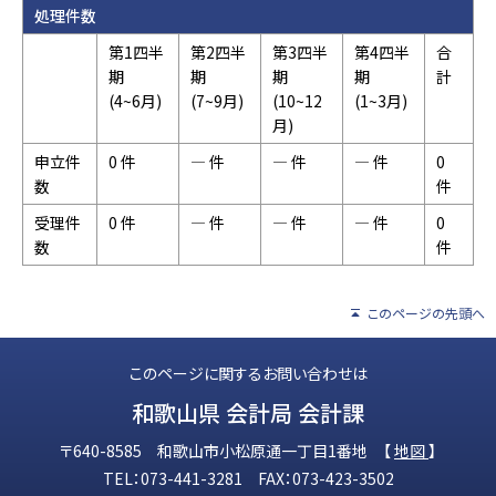
処理件数
第1四半
第2四半
第3四半
第4四半
合
期
期
期
期
計
(4~6月)
(7~9月)
(10~12
(1~3月)
月)
申立件
0 件
― 件
― 件
― 件
0
数
件
受理件
0 件
― 件
― 件
― 件
0
数
件
このページの先頭へ
このページに関するお問い合わせは
和歌山県 会計局 会計課
〒640-8585 和歌山市小松原通一丁目1番地 【
地図
】
TEL：073-441-3281 FAX：073-423-3502