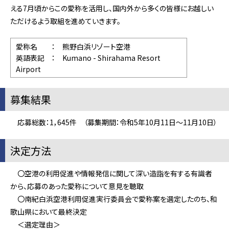
える7月頃からこの愛称を活用し、国内外から多くの皆様にお越しい
ただけるよう取組を進めていきます。
愛称名 ： 熊野白浜リゾート空港
英語表記 ： Kumano - Shirahama Resort
Airport
募集結果
応募総数：
1，645件
（募集期間：令和5年10月11日～11月10日）
決定方法
〇
空港の利用促進や情報発信に関して深い造詣を有する有識者
から、応募のあった愛称について意見を聴取
〇
南紀白浜空港利用促進実行委員会で愛称案を選定したのち、和
歌山県において最終決定
＜選定理由＞