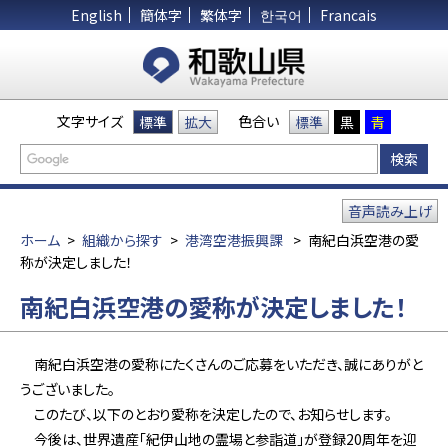
English
簡体字
繁体字
한국어
Francais
文字サイズ
色合い
標準
拡大
標準
黒
青
音声読み上げ
ホーム
>
組織から探す
>
港湾空港振興課
>
南紀白浜空港の愛
称が決定しました！
南紀白浜空港の愛称が決定しました！
南紀白浜空港の愛称にたくさんのご応募をいただき、誠にありがと
うございました。
このたび、以下のとおり愛称を決定したので、お知らせします。
今後は、世界遺産「紀伊山地の霊場と参詣道」が登録20周年を迎