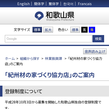
English
簡体字
繁体字
한국어
Francais
文字サイズ
色合い
標準
拡大
標準
黒
青
音声読み上げ
ホーム
>
組織から探す
>
林業振興課
>
「紀州材の家づくり協力
店」のご案内
「紀州材の家づくり協力店」のご案内
登録制度について
平成28年10月3日から募集を開始した和歌山県独自の登録制度で
す。