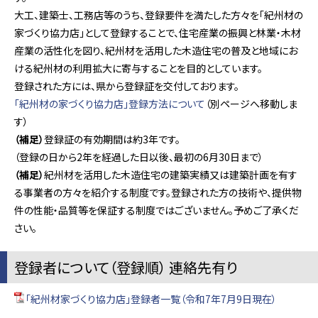
大工、建築士、工務店等のうち、登録要件を満たした方々を「紀州材の
家づくり協力店」として登録することで、住宅産業の振興と林業・木材
産業の活性化を図り、紀州材を活用した木造住宅の普及と地域にお
ける紀州材の利用拡大に寄与することを目的としています。
登録された方には、県から登録証を交付しております。
「紀州材の家づくり協力店」登録方法について
（別ページへ移動しま
す）
（補足）
登録証の有効期間は約3年です。
（登録の日から2年を経過した日以後、最初の6月30日まで）
（補足）
紀州材を活用した木造住宅の建築実績又は建築計画を有す
る事業者の方々を紹介する制度です。登録された方の技術や、提供物
件の性能・品質等を保証する制度ではございません。予めご了承くだ
さい。
登録者について（登録順） 連絡先有り
「紀州材家づくり協力店」登録者一覧（令和7年7月9日現在）