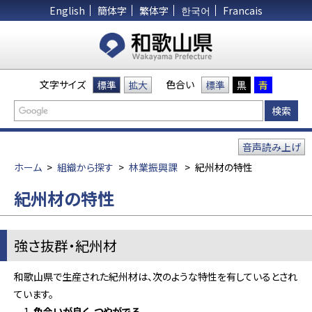
English
簡体字
繁体字
한국어
Francais
文字サイズ
色合い
標準
拡大
標準
黒
青
音声読み上げ
ホーム
>
組織から探す
>
林業振興課
>
紀州材の特性
紀州材の特性
強さ抜群・紀州材
和歌山県で生産された紀州材は、次のような特性を有しているとされ
ています。
色合いが良く、つやがでる