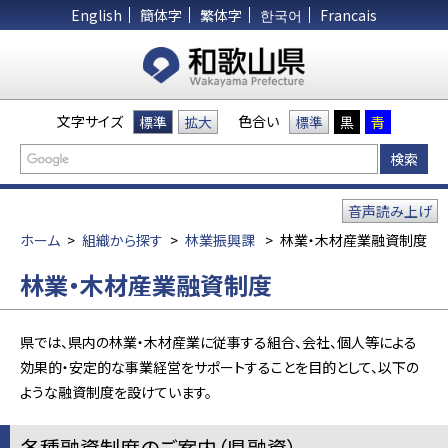
English
簡体字
繁体字
한국어
Francais
文字サイズ
色合い
標準
拡大
標準
黒
青
音声読み上げ
ホーム
>
組織から探す
>
林業振興課
>
林業・木材産業融資制度
林業・木材産業融資制度
県では、県内の林業・木材産業に従事する組合、会社、個人等による
効果的・安定的な事業経営をサポートすることを目的として、以下の
ような融資制度を設けています。
各種融資制度のご案内（県融資）