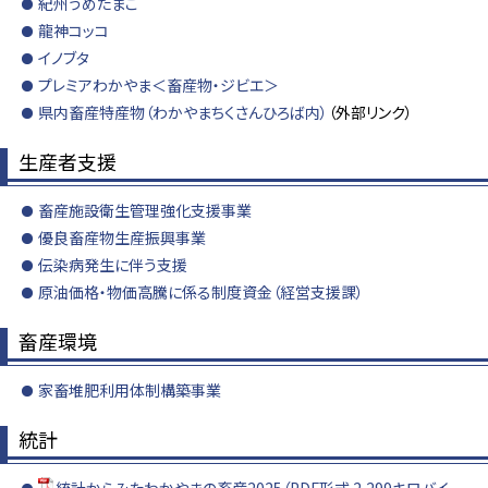
紀州うめたまご
龍神コッコ
イノブタ
プレミアわかやま＜畜産物・ジビエ＞
県内畜産特産物（わかやまちくさんひろば内）
（外部リンク）
生産者支援
畜産施設衛生管理強化支援事業
優良畜産物生産振興事業
伝染病発生に伴う支援
原油価格・物価高騰に係る制度資金（経営支援課）
畜産環境
家畜堆肥利用体制構築事業
統計