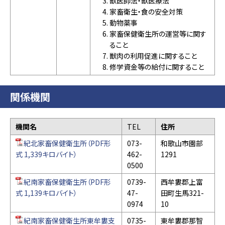
獣医師法・獣医療法
家畜衛生・食の安全対策
動物薬事
家畜保健衛生所の運営等に関す
ること
獣肉の利用促進に関すること
修学資金等の給付に関すること
関係機関
機関名
TEL
住所
紀北家畜保健衛生所（PDF形
073-
和歌山市園部
式 1,339キロバイト）
462-
1291
0500
紀南家畜保健衛生所（PDF形
0739-
西牟婁郡上富
式 1,139キロバイト）
47-
田町生馬321-
0974
10
紀南家畜保健衛生所東牟婁支
0735-
東牟婁郡那智