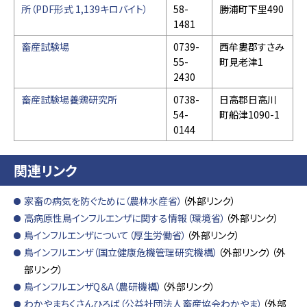
所（PDF形式 1,139キロバイト）
58-
勝浦町下里490
1481
畜産試験場
0739-
西牟婁郡すさみ
55-
町見老津1
2430
畜産試験場養鶏研究所
0738-
日高郡日高川
54-
町船津1090-1
0144
関連リンク
家畜の病気を防ぐために（農林水産省）
（外部リンク）
高病原性鳥インフルエンザに関する情報（環境省）
（外部リンク）
鳥インフルエンザについて（厚生労働省）
（外部リンク）
鳥インフルエンザ（国立健康危機管理研究機構）
（外部リンク）（外
部リンク）
鳥インフルエンザQ＆A（農研機構）
（外部リンク）
わかやまちくさんひろば（公益社団法人畜産協会わかやま）
（外部