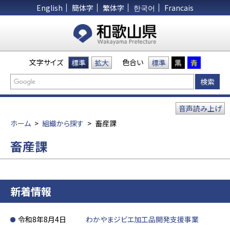
English
簡体字
繁体字
한국어
Francais
文字サイズ
色合い
標準
拡大
標準
黒
青
音声読み上げ
ホーム
>
組織から探す
>
畜産課
畜産課
新着情報
令和8年8月4日
わかやまジビエ加工品開発支援事業