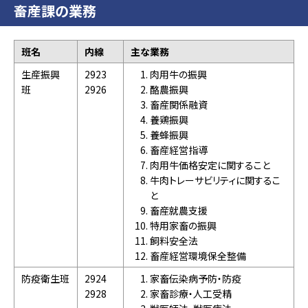
畜産課の業務
班名
内線
主な業務
生産振興
2923
肉用牛の振興
班
2926
酪農振興
畜産関係融資
養鶏振興
養蜂振興
畜産経営指導
肉用牛価格安定に関すること
牛肉トレーサビリティに関するこ
と
畜産就農支援
特用家畜の振興
飼料安全法
畜産経営環境保全整備
防疫衛生班
2924
家畜伝染病予防・防疫
2928
家畜診療・人工受精