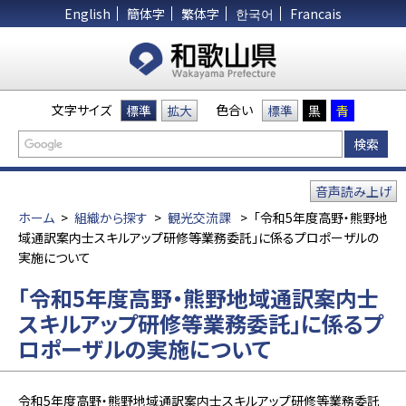
English
簡体字
繁体字
한국어
Francais
文字サイズ
色合い
標準
拡大
標準
黒
青
音声読み上げ
ホーム
>
組織から探す
>
観光交流課
>
「令和5年度高野・熊野地
域通訳案内士スキルアップ研修等業務委託」に係るプロポーザルの
実施について
「令和5年度高野・熊野地域通訳案内士
スキルアップ研修等業務委託」に係るプ
ロポーザルの実施について
令和5年度高野・熊野地域通訳案内士スキルアップ研修等業務委託