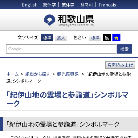
English
簡体字
繁体字
한국어
Francais
文字サイズ
色合い
標準
拡大
標準
黒
青
音声読み上げ
ホーム
>
組織から探す
>
観光振興課
>
「紀伊山地の霊場と参詣
道」シンボルマーク
「紀伊山地の霊場と参詣道」シンボルマ
ーク
「紀伊山地の霊場と参詣道」シンボルマーク
このシンボルマークは、世界遺産「紀伊山地の霊場と参詣道」*を広