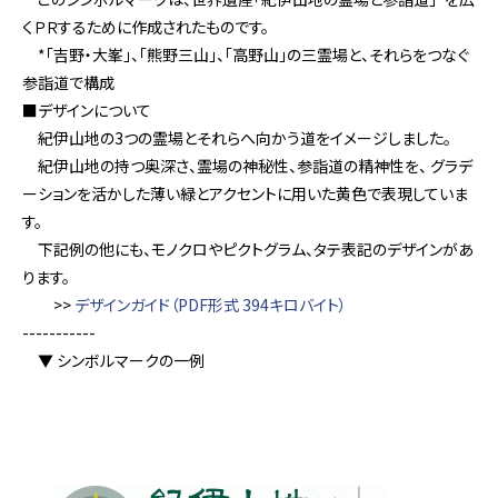
くＰＲするために作成されたものです。
*「吉野・大峯」、「熊野三山」、「高野山」の三霊場と、それらをつなぐ
参詣道で構成
■デザインについて
紀伊山地の3つの霊場とそれらへ向かう道をイメージしました。
紀伊山地の持つ奥深さ、霊場の神秘性、参詣道の精神性を、 グラデ
ーションを活かした薄い緑とアクセントに用いた黄色で表現していま
す。
下記例の他にも、モノクロやピクトグラム、タテ表記のデザインがあ
ります。
>>
デザインガイド（PDF形式 394キロバイト）
-----------
▼ シンボルマークの一例