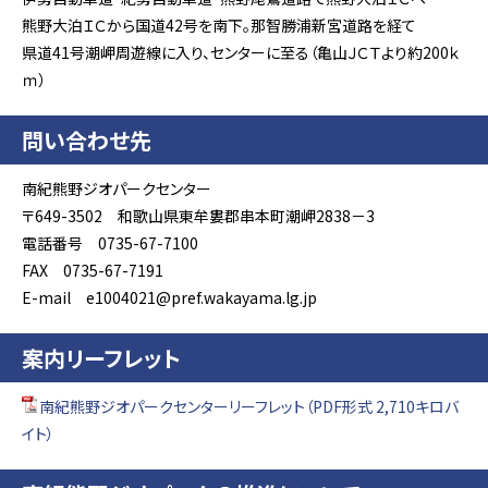
熊野大泊ＩＣから国道42号を南下。那智勝浦新宮道路を経て
県道41号潮岬周遊線に入り、センターに至る（亀山ＪＣＴより約200ｋ
ｍ）
問い合わせ先
南紀熊野ジオパークセンター
〒649-3502 和歌山県東牟婁郡串本町潮岬2838－3
電話番号 0735-67-7100
FAX 0735-67-7191
E-mail e1004021@pref.wakayama.lg.jp
案内リーフレット
南紀熊野ジオパークセンターリーフレット（PDF形式 2,710キロバ
イト）