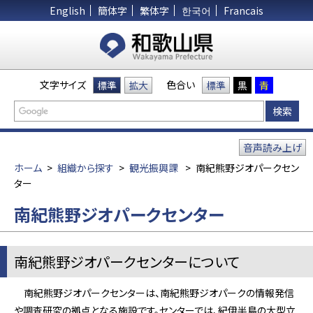
English
簡体字
繁体字
한국어
Francais
文字サイズ
色合い
標準
拡大
標準
黒
青
音声読み上げ
ホーム
>
組織から探す
>
観光振興課
>
南紀熊野ジオパークセン
ター
南紀熊野ジオパークセンター
南紀熊野ジオパークセンターについて
南紀熊野ジオパークセンターは、南紀熊野ジオパークの情報発信
や調査研究の拠点となる施設です。センターでは、紀伊半島の大型立