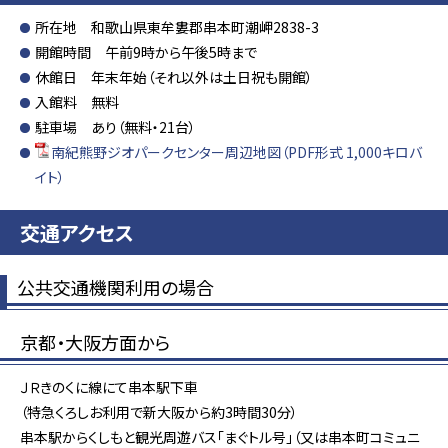
所在地 和歌山県東牟婁郡串本町潮岬2838-3
開館時間 午前9時から午後5時まで
休館日 年末年始（それ以外は土日祝も開館）
入館料 無料
駐車場 あり（無料・21台）
南紀熊野ジオパークセンター周辺地図（PDF形式 1,000キロバ
イト）
交通アクセス
公共交通機関利用の場合
京都・大阪方面から
ＪＲきのくに線にて串本駅下車
（特急くろしお利用で新大阪から約3時間30分）
串本駅からくしもと観光周遊バス「まぐトル号」（又は串本町コミュニ