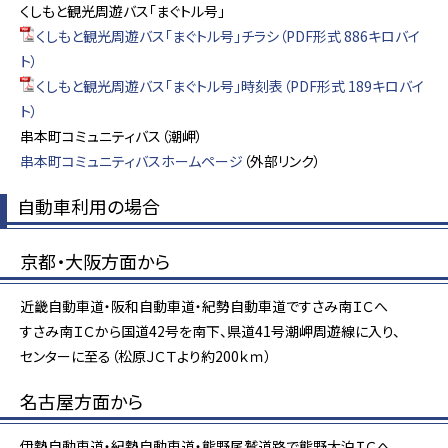
くしもと観光周遊バス「まぐトル号」
くしもと観光周遊バス「まぐトル号」チラシ（PDF形式 886キロバイ
ト）
くしもと観光周遊バス「まぐトル号」時刻表（PDF形式 189キロバイ
ト）
串本町コミュニティバス（潮岬）
串本町コミュニティバスホームページ
（外部リンク）
自動車利用の場合
京都・大阪方面から
近畿自動車道・阪和自動車道・紀勢自動車道ですさみ南ＩＣへ
すさみ南ＩＣから国道42号を南下、県道41号潮岬周遊線に入り、
センターに至る（松原ＪＣＴより約200ｋｍ）
名古屋方面から
伊勢自動車道・紀勢自動車道・熊野尾鷲道路で熊野大泊ＩＣへ