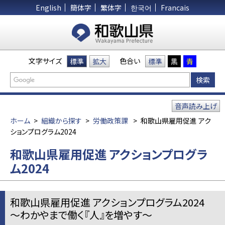
English
簡体字
繁体字
한국어
Francais
文字サイズ
色合い
標準
拡大
標準
黒
青
音声読み上げ
ホーム
>
組織から探す
>
労働政策課
>
和歌山県雇用促進 アク
ションプログラム2024
和歌山県雇用促進 アクションプログラ
ム2024
和歌山県雇用促進 アクションプログラム2024
～わかやまで働く『人』を増やす～