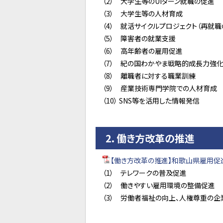
（2） 大学生等のUIターン就職の促進
（3） 大学生等の人材育成
（4） 就活サイクルプロジェクト（再就職
（5） 障害者の就業支援
（6） 高年齢者の雇用促進
（7） 紀の国わかやま戦略的成長力強化
（8） 離職者に対する職業訓練
（9） 産業技術専門学院での人材育成
（10） SNS等を活用した情報発信
2．働き方改革の推進
【働き方改革の推進】和歌山県雇用促進ア
（1） テレワークの普及促進
（2） 働きやすい雇用環境の整備促進
（3） 労働者福祉の向上、人権尊重の企