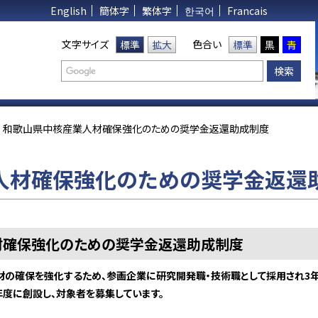
English
簡体字
繁体字
한국어
Francais
文字サイズ
色合い
標準
拡大
標準
黒
青
和歌山県中核産業人材確保強化のための奨学金返還助成制度
人材確保強化のための奨学金返還
材確保強化のための奨学金返還助成制度
の確保を強化するため、参画企業に研究開発職・技術職として採用され3
年度に創設し、対象者を募集しています。