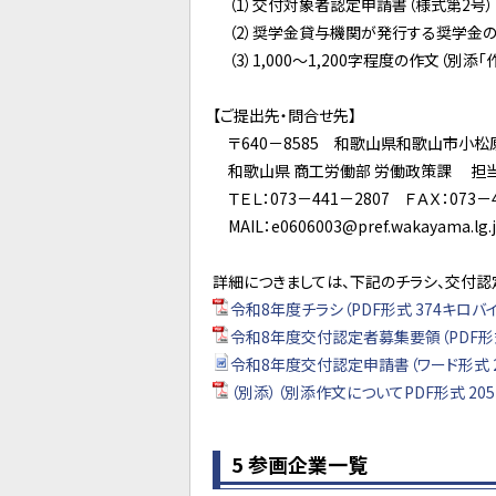
（1）交付対象者認定申請書（様式第2号）
（2）奨学金貸与機関が発行する奨学金
（3）1,000～1,200字程度の作文（別添
【ご提出先・問合せ先】
〒640－8585 和歌山県和歌山市小松
和歌山県 商工労働部 労働政策課 担当
ＴＥＬ：073－441－2807 ＦＡＸ：073－4
MAIL：e0606003@pref.wakayama.lg.
詳細につきましては、下記のチラシ、交付認
令和8年度チラシ（PDF形式 374キロバイ
令和8年度交付認定者募集要領（PDF形式
令和8年度交付認定申請書（ワード形式 2
（別添）（別添作文についてPDF形式 20
5 参画企業一覧