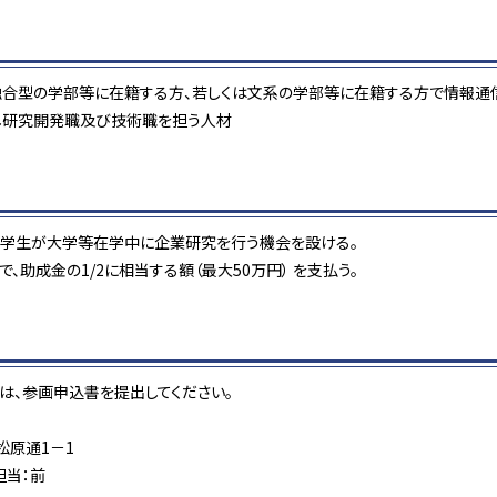
融合型の学部等に在籍する方、若しくは文系の学部等に在籍する方で情報通
し研究開発職及び技術職を担う人材
、学生が大学等在学中に企業研究を行う機会を設ける。
、助成金の1/2に相当する額（最大50万円） を支払う。
は、参画申込書を提出してください。
松原通1－1
担当：前