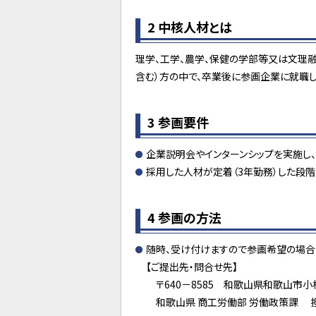
2 中核人材とは
理学、工学、農学、保健の学部等又は文理
含む）方の中で、卒業後に参画企業に就職
3 参画要件
企業説明会やインターンシップを実施し
採用した人材が定着（3年勤務）した段階で
4 参画の方法
随時、受け付けますので参画希望の場合
【ご提出先・問合せ先】
〒640－8585 和歌山県和歌山市小
和歌山県 商工労働部 労働政策課 