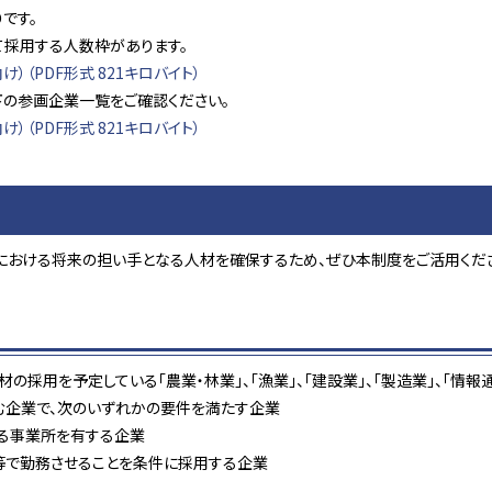
です。
採用する人数枠があります。
）（PDF形式 821キロバイト）
下の参画企業一覧をご確認ください。
）（PDF形式 821キロバイト）
における将来の担い手となる人材を確保するため、ぜひ本制度をご活用くだ
採用を予定している「農業・林業」、「漁業」、「建設業」、「製造業」、「情報通
む企業で、次のいずれかの要件を満たす企業
たる事業所を有する企業
等で勤務させることを条件に採用する企業