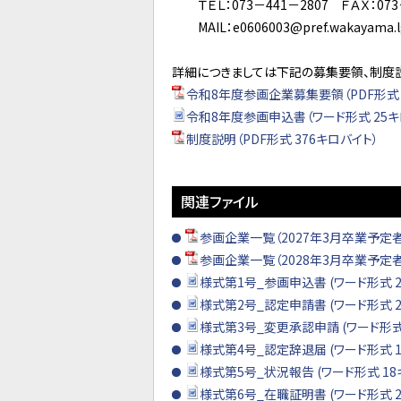
ＴＥＬ：073－441－2807 ＦＡＸ：073
MAIL：e0606003@pref.wakayama.lg
詳細につきましては下記の募集要領、制度
令和8年度参画企業募集要領（PDF形式 
令和8年度参画申込書（ワード形式 25キ
制度説明（PDF形式 376キロバイト）
関連ファイル
参画企業一覧（2027年3月卒業予定者向
参画企業一覧（2028年3月卒業予定者向
様式第1号_参画申込書 (ワード形式 2
様式第2号_認定申請書 (ワード形式 2
様式第3号_変更承認申請 (ワード形式
様式第4号_認定辞退届 (ワード形式 1
様式第5号_状況報告 (ワード形式 18
様式第6号_在職証明書 (ワード形式 2