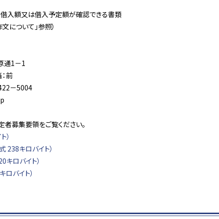
の借入額又は借入予定額が確認できる書類
「作文について」参照）
原通1－1
：前
22－5004
jp
定者募集要領をご覧ください。
ト）
 238キロバイト）
0キロバイト）
5キロバイト）