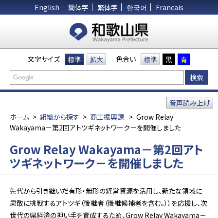
English
簡体字
繁体字
한국어
Francais
文字サイズ
色合い
標準
拡大
標準
黒
青
音声読み上げ
ホーム
>
組織から探す
>
商工振興課
>
Grow Relay
Wakayama－第2回アトツギネットワーク－を開催しました
Grow Relay Wakayama－第2回アト
ツギネットワーク－を開催しました
先代から引き継いだ有形・無形の経営資源を活用し、新たな領域に
果敢に挑戦するアトツギ（後継者（後継候補者を含む。））を応援し、次
世代の県経済の担い手を育成するため、Grow Relay Wakayama－