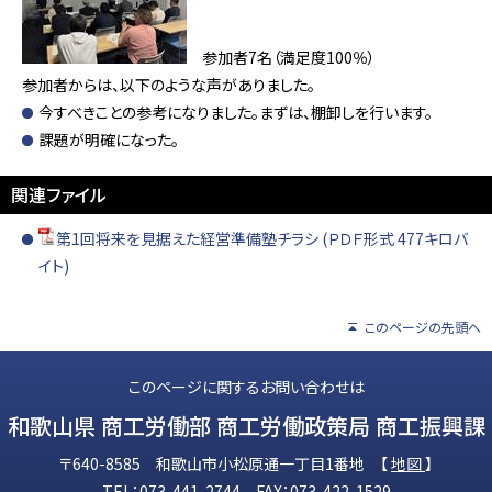
参加者7名（満足度100％）
参加者からは、以下のような声がありました。
今すべきことの参考になりました。まずは、棚卸しを行います。
課題が明確になった。
関連ファイル
第1回将来を見据えた経営準備塾チラシ (ＰＤＦ形式 477キロバ
イト)
このページの先頭へ
このページに関するお問い合わせは
和歌山県 商工労働部 商工労働政策局 商工振興課
〒640-8585 和歌山市小松原通一丁目1番地 【
地図
】
TEL：073-441-2744 FAX：073-422-1529