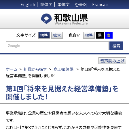
English
簡体字
繁体字
한국어
Francais
文字サイズ
色合い
標準
拡大
標準
黒
青
音声読み上げ
ホーム
>
組織から探す
>
商工振興課
>
第1回「将来を見据えた
経営準備塾」を開催しました！
第1回「将来を見据えた経営準備塾」を
開催しました！
事業承継は、企業の歴史や経営者の想いを未来へつなぐ大切な機会
です。
これは引き継ぐだけにとどまらず、これからの成長や可能性を見直す