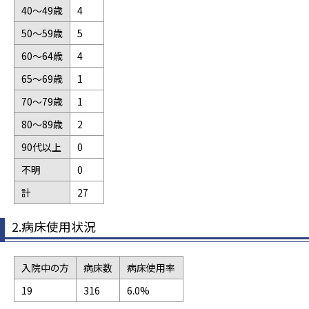
40～49歳
4
50～59歳
5
60～64歳
4
65～69歳
1
70～79歳
1
80～89歳
2
90代以上
0
不明
0
計
27
2.病床使用状況
入院中の方
病床数
病床使用率
19
316
6.0%