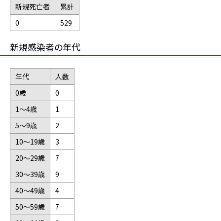
新規死亡者
累計
0
529
新規感染者の年代
年代
人数
0歳
0
1～4歳
1
5～9歳
2
10～19歳
3
20～29歳
7
30～39歳
9
40～49歳
4
50～59歳
7