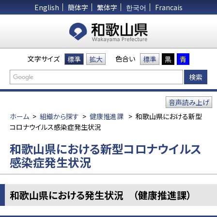
English
簡体字
繁体字
한국어
Francais
文字サイズ
色合い
標準
拡大
標準
黒
青
音声読み上げ
ホーム
>
組織から探す
>
健康推進課
>
和歌山県における新型
コロナウイルス感染症発生状況
和歌山県における新型コロナウイルス
感染症発生状況
和歌山県における発生状況 （健康推進課）