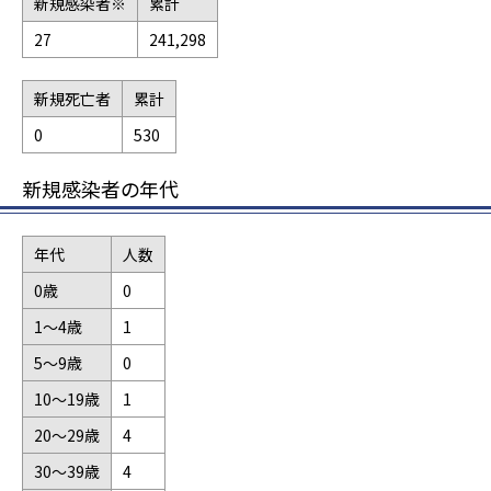
新規感染者※
累計
27
241,298
新規死亡者
累計
0
530
新規感染者の年代
年代
人数
0歳
0
1～4歳
1
5～9歳
0
10～19歳
1
20～29歳
4
30～39歳
4