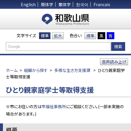
English
簡体字
繁体字
한국어
Francais
文字サイズ
色合い
標準
拡大
標準
黒
青
音声読み上げ
ホーム
>
組織から探す
>
多様な生き方支援課
>
ひとり親家庭学
士等取得支援
ひとり親家庭学士等取得支援
※市にお住いの方は
市福祉事務所
にご相談ください。(一部未実施の
場合があります。)
概要