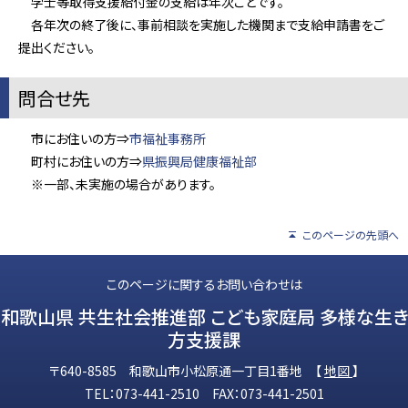
学士等取得支援給付金の支給は年次ごとです。
各年次の終了後に、事前相談を実施した機関まで支給申請書をご
提出ください。
問合せ先
市にお住いの方⇒
市福祉事務所
町村にお住いの方⇒
県振興局健康福祉部
※一部、未実施の場合があります。
このページの先頭へ
このページに関するお問い合わせは
和歌山県 共生社会推進部 こども家庭局 多様な生き
方支援課
〒640-8585 和歌山市小松原通一丁目1番地 【
地図
】
TEL：073-441-2510 FAX：073-441-2501