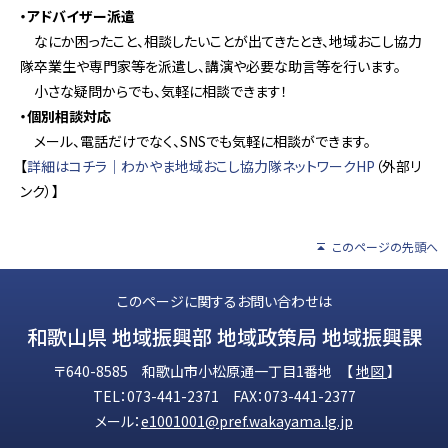
・アドバイザー派遣
なにか困ったこと、相談したいことが出てきたとき、地域おこし協力
隊卒業生や専門家等を派遣し、講演や必要な助言等を行います。
小さな疑問からでも、気軽に相談できます！
・個別相談対応
メール、電話だけでなく、SNSでも気軽に相談ができます。
【
詳細はコチラ│わかやま地域おこし協力隊ネットワークHP
（外部リ
ンク）】
このページの先頭へ
このページに関するお問い合わせは
和歌山県 地域振興部 地域政策局 地域振興課
〒640-8585 和歌山市小松原通一丁目1番地 【
地図
】
TEL：073-441-2371 FAX：073-441-2377
メール：
e1001001@pref.wakayama.lg.jp