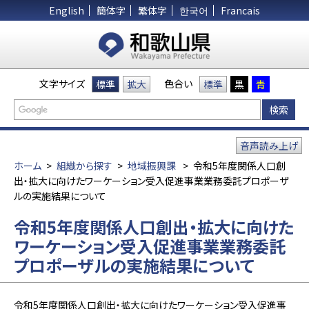
English
簡体字
繁体字
한국어
Francais
文字サイズ
色合い
標準
拡大
標準
黒
青
音声読み上げ
ホーム
>
組織から探す
>
地域振興課
>
令和5年度関係人口創
出・拡大に向けたワーケーション受入促進事業業務委託プロポーザ
ルの実施結果について
令和5年度関係人口創出・拡大に向けた
ワーケーション受入促進事業業務委託
プロポーザルの実施結果について
令和5年度関係人口創出・拡大に向けたワーケーション受入促進事