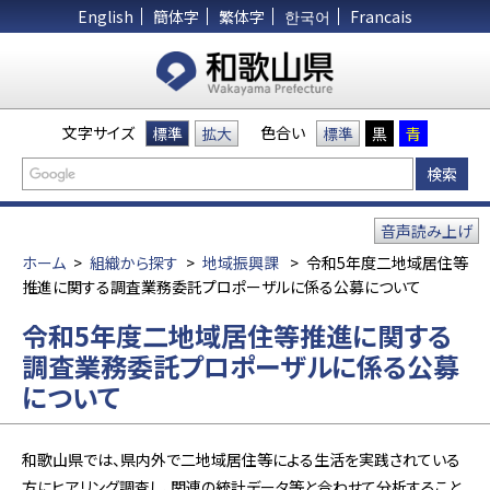
English
簡体字
繁体字
한국어
Francais
文字サイズ
色合い
標準
拡大
標準
黒
青
音声読み上げ
ホーム
>
組織から探す
>
地域振興課
>
令和5年度二地域居住等
推進に関する調査業務委託プロポーザルに係る公募について
令和5年度二地域居住等推進に関する
調査業務委託プロポーザルに係る公募
について
和歌山県では、県内外で二地域居住等による生活を実践されている
方にヒアリング調査し、関連の統計データ等と合わせて分析すること