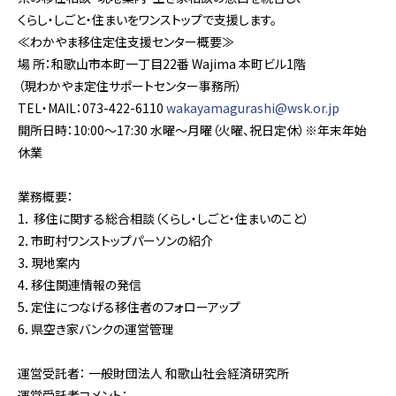
くらし・しごと・住まいをワンストップで支援します。
≪わかやま移住定住支援センター概要≫
場 所：和歌山市本町一丁目22番 Wajima 本町ビル1階
（現わかやま定住サポートセンター事務所）
TEL・MAIL：073-422-6110
wakayamagurashi@wsk.or.jp
開所日時：10:00～17:30 水曜～月曜（火曜、祝日定休）※年末年始
休業
業務概要：
1． 移住に関する総合相談（くらし・しごと・住まいのこと）
2．市町村ワンストップパーソンの紹介
3．現地案内
4．移住関連情報の発信
5．定住につなげる移住者のフォローアップ
6．県空き家バンクの運営管理
運営受託者： 一般財団法人 和歌山社会経済研究所
運営受託者コメント：