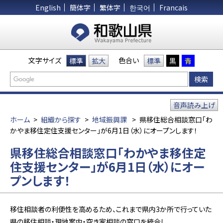
English
簡体字
繁体字
한국어
Francais
文字サイズ
色合い
標準
拡大
標準
黒
青
音声読み上げ
ホーム
>
組織から探す
>
地域振興課
>
県移住総合相談窓口「わ
かやま移住定住支援センター」が6月1日（水）にオープンします！
県移住総合相談窓口「わかやま移住定
住支援センター」が6月1日（水）にオー
プンします！
移住相談者の利便性を高めるため、これまで県内3か所で行っていた
県の移住相談・現地案内・空き家相談の窓口を統合し、