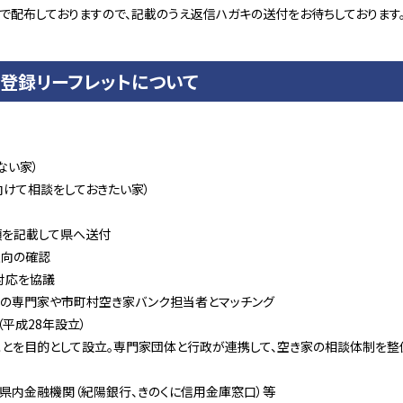
所で配布しておりますので、記載のうえ返信ハガキの送付をお待ちしております
相談登録リーフレットについて
ない家）
けて相談をしておきたい家）
を記載して県へ送付
向の確認
対応を協議
専門家や市町村空き家バンク担当者とマッチング
成28年設立）
的として設立。専門家団体と行政が連携して、空き家の相談体制を整備
内金融機関（紀陽銀行、きのくに信用金庫窓口）等