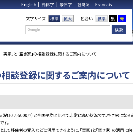
English
簡体字
繁体字
한국어
Francais
文字サイズ
色合い
標準
拡大
標準
黒
青
「実家」と「空き家」の相談登録に関するご案内について
」の相談登録に関するご案内について
%（約10 万5000戸）と全国平均と比べて非常に高い状況です。空き家にな
です。
として移住者の受入などに活用できるように、「実家」と「空き家」の活用に