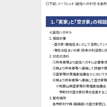
〇下記、リーフレット（返信ハガキ付）を各
1．「実家」と「空き家」の
≪
返信ハガキ≫
1．相談対象
・空き家（普段住まいとして活用してい
・現在お住まいの家（将来の利活用に向
2．対応の流れ
①所有者等より返信ハガキに必要事項
②県より所有者等へ連絡して詳細や意
③空家等対策推進協議会※において
④県より所有者等へ連絡して空き家等の
※和歌山県空家等対策推進協議会（平
市町村の空き家対策を促進することを目
3．配布場所
各市町村や県（振興局）の空き家窓口、県