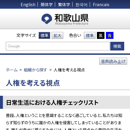
English
簡体字
繁体字
한국어
Francais
文字サイズ
色合い
標準
拡大
標準
黒
青
音声読み上げ
ホーム
>
組織から探す
>
人権を考える視点
人権を考える視点
日常生活における人権チェックリスト
普段、人権ということを意識することなく過ごしていると、私たちは知
らず知らずのうちに誰かの人権を侵害してしまっていることがありま
す。誰もが幸せに暮らすためには、人権という視点から普段の生活を