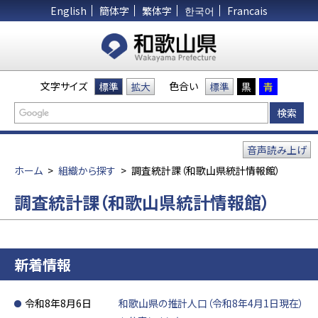
English
簡体字
繁体字
한국어
Francais
文字サイズ
色合い
標準
拡大
標準
黒
青
音声読み上げ
ホーム
>
組織から探す
>
調査統計課（和歌山県統計情報館）
調査統計課（和歌山県統計情報館）
新着情報
令和8年8月6日
和歌山県の推計人口（令和8年4月1日現在）