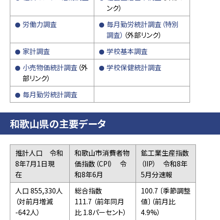
ンク）
労働力調査
毎月勤労統計調査（特別
調査）
（外部リンク）
家計調査
学校基本調査
小売物価統計調査
（外
学校保健統計調査
部リンク）
毎月勤労統計調査
和歌山県の主要データ
推計人口 令和
和歌山市消費者物
鉱工業生産指数
8年7月1日現
価指数（CPI） 令
（IIP） 令和8年
在
和8年6月
5月分速報
人口 855,330人
総合指数
100.7 〔季節調整
（対前月増減
111.7 （前年同月
値〕（前月比
-642人）
比 1.8パーセント）
4.9%）