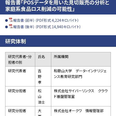
報告書「POSデータを用いた見切販売の分析と
家庭系食品ロス削減の可能性」
報告書（前半）（PDF形式 4,224キロバイト）
報告書（後半）（PDF形式 14,940キロバイト）
研究体制
研究代表者・分
氏名
所属機関
担者の別
研究代表者
吉
和歌山大学 データ・インテリジェ
野
ンス教育研究部門
孝
研究分担者
松
株式会社サイバーリンクス クラウ
山
ド基盤管理室
浩士
研究分担者
大
株式会社オークワ 情報管理部