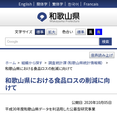
English
簡体字
繁体字
한국어
Francais
文字サイズ
色合い
標準
拡大
標準
黒
青
音声読み上げ
ホーム
>
組織から探す
>
調査統計課（和歌山県統計情報館）
>
和歌山県における食品ロスの削減に向けて
和歌山県における食品ロスの削減に向
けて
公開日: 2020年10月05日
平成30年度和歌山県データを利活用した公募型研究事業