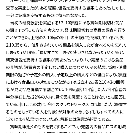
オークワ店舗前やヤフークラウドソーシングを使ったアンケート調
査等を実施したが、ある程度、仮説を支持する結果もあった。しかし、
十分に仮説を支持するものは得られなかった。
当初の研究仮説を実証する「2．10家庭にある賞味期限切れ商品
の調査」で行った方法を考えつき、賞味期限切れの商品の調査を行う
ことができた。上記の2．10節の3回目の実験にも記載しているが、表
2.10.35から、「値引きされている商品を購入したが食べるのを忘れて
しまった」が19％、「買いすぎてしまって使いきれなかった」が31％と、
研究仮説を支持する結果が集まった。つまり、「小売業のおける食品
の見切が、消費者の予定しない購入につながり、その結果、賞味・消費
期限の短さや予定外の購入、予定以上の購入などの理由により、家庭
における食品ロスの増加につながる」は成立する。表2.10.43の回答
者が見切品を廃棄する割合では、10％程度と回答した人が回答者の
半分存在した。22％の人は、見切品を廃棄することはないとも回答し
ている。但し、この数は、今回のクラウドワークスに応募した人（廃棄す
るものをもっている人を対象）が対象のため、必ずしもすべての人に
当てはまる結果ではないため、解釈には注意が必要である。
賞味期限近くのものを安くすることで、小売店内の食品ロスの削減