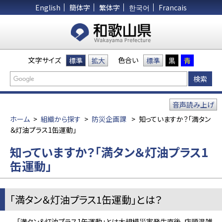
English
簡体字
繁体字
한국어
Francais
文字サイズ
色合い
標準
拡大
標準
黒
青
音声読み上げ
ホーム
>
組織から探す
>
防災企画課
>
知っていますか？「満タン
＆灯油プラス1缶運動」
知っていますか？「満タン＆灯油プラス1
缶運動」
「満タン＆灯油プラス1缶運動」とは？
「満タン＆灯油プラス1缶運動」とは大規模災害発生直後、店頭混雑