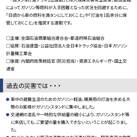
によってガソリン等燃料が入手困難となった状況を回避するために、
「日頃から車の燃料を満タンにしておくこと」や「灯油を1缶余分に保
管しておくこと」を推奨する運動です。
□主催：全国石油商業組合連合会・都道府県石油組合
□協賛：石油連盟・公益社団法人全日本トラック協会・日本ガソリン
計量機工業会
□後援：内閣府政策統括官（防災担当）・資源エネルギー庁・国土交
通省
過去の災害では ・ ・ ・
車中の避難生活のためのガソリン・軽油、暖房用の灯油を求める大
勢のお客様がガソリンスタンドに集中しました。
交通網の混乱や一時的な供給量の縮小により、ガソリンスタンド等
に来店しても、ご要望の量を購入できないということが起こりまし
た。