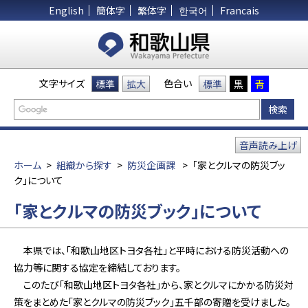
English
簡体字
繁体字
한국어
Francais
文字サイズ
色合い
標準
拡大
標準
黒
青
音声読み上げ
ホーム
>
組織から探す
>
防災企画課
>
「家とクルマの防災ブッ
ク」について
「家とクルマの防災ブック」について
本県では、「和歌山地区トヨタ各社」と平時における防災活動への
協力等に関する協定を締結しております。
このたび「和歌山地区トヨタ各社」から、家とクルマにかかる防災対
策をまとめた「家とクルマの防災ブック」五千部の寄贈を受けました。