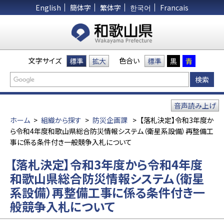
English
簡体字
繁体字
한국어
Francais
文字サイズ
色合い
標準
拡大
標準
黒
青
音声読み上げ
ホーム
>
組織から探す
>
防災企画課
>
【落札決定】令和3年度か
ら令和4年度和歌山県総合防災情報システム（衛星系設備）再整備工
事に係る条件付き一般競争入札について
【落札決定】令和3年度から令和4年度
和歌山県総合防災情報システム（衛星
系設備）再整備工事に係る条件付き一
般競争入札について