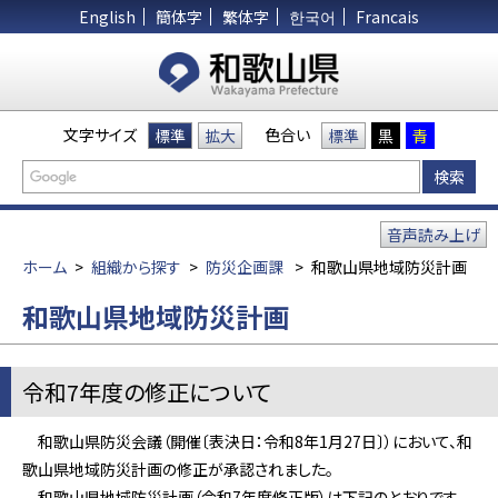
English
簡体字
繁体字
한국어
Francais
文字サイズ
色合い
標準
拡大
標準
黒
青
音声読み上げ
ホーム
>
組織から探す
>
防災企画課
>
和歌山県地域防災計画
和歌山県地域防災計画
令和7年度の修正について
和歌山県防災会議（開催〔表決日：令和8年1月27日〕）において、和
歌山県地域防災計画の修正が承認されました。
和歌山県地域防災計画（令和7年度修正版）は下記のとおりです。