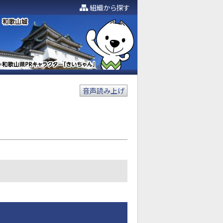
組織から探す
音声読み上げ