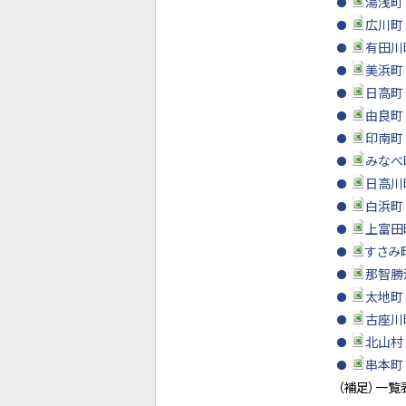
湯浅町
広川町
有田川
美浜町
日高町
由良町
印南町
みなべ
日高川
白浜町
上富田
すさみ
那智勝
太地町
古座川
北山村
串本町
（補足）一覧