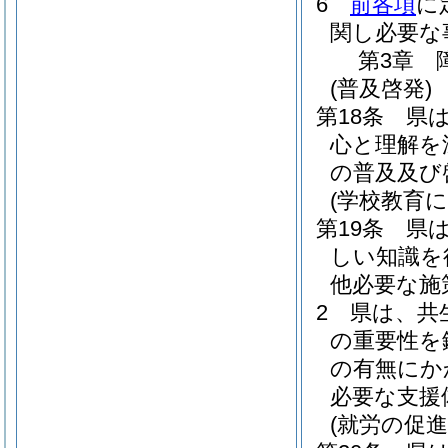
6
前各項
に
関し必要な
第3章
(普及啓発)
第18条
県
心と理解を
の普及及び
(学校教育
第19条
県
しい知識を
他必要な施
2
県は、共
の重要性を
の有無にか
必要な支援
(就労の促進