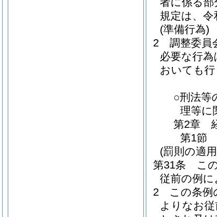
者に係る部
規定は、令
(準備行為)
2
調整委員
必要な行為
おいても行
○刑法等
理等に
第2章
第1節
(罰則の適
第31条
こ
従前の例に
2
この条例
よりなお従