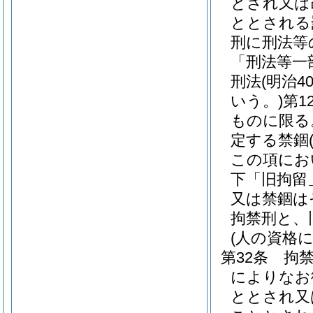
とされ又は
ととされる
刑に刑法等
「刑法等一
刑法
(明治
いう。)
第1
ものに限る
定する禁錮
この項にお
下「旧拘留
又は禁錮は
拘禁刑と、
(人の資格
第32条
拘
によりなお
ととされ又