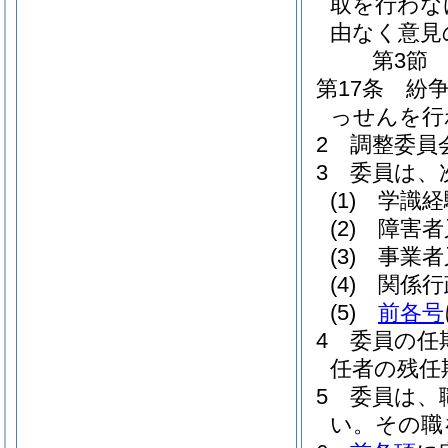
取を行わな
由なく意見
第3節
第17条
紛
っせんを行
2
調整委員
3
委員は、
(1)
学識経
(2)
障害者
(3)
事業者
(4)
関係行
(5)
前各号
4
委員の任
任者の残任
5
委員は、
い。
その職