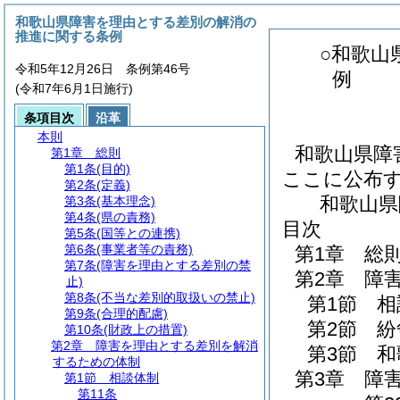
和歌山県障害を理由とする差別の解消の
推進に関する条例
○和歌山
令和5年12月26日 条例第46号
例
(令和7年6月1日施行)
条項目次
沿革
本則
和歌山県障
第1章
総則
第1条
(目的)
ここに公布
第2条
(定義)
和歌山県
第3条
(基本理念)
第4条
(県の責務)
目次
第5条
(国等との連携)
第6条
(事業者等の責務)
第1章
総
第7条
(障害を理由とする差別の禁
第2章
障
止)
第8条
(不当な差別的取扱いの禁止)
第1節
相
第9条
(合理的配慮)
第2節
紛
第10条
(財政上の措置)
第2章
障害を理由とする差別を解消
第3節
和
するための体制
第3章
障
第1節
相談体制
第11条