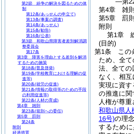
―第2
第2節
紛争の解決を図るための体
第4章
雑
制
第12条
(あっせんの申立て)
第5章
罰
第13条
(事案の調査)
第14条
(あっせん)
附則
第15条
(勧告)
第1章
第16条
(公表)
第3節
和歌山県障害者差別解消調
(目的)
整委員会
第1条
この
第17条
第3章
障害を理由とする差別を解消
ため、全て
するための施策
法、全ての
第18条
(普及啓発)
第19条
(学校教育における理解の促
なく、相互
進等)
実現に資す
第20条
(就労の促進)
第21条
(情報の取得等のための手段
の推進に関
の利用促進等)
第22条
(人材の育成)
人権が尊重
第4章
雑則
和歌山県人
第23条
(規則への委任)
第5章
罰則
16号)
の理
第24条
するために
附則
経過措置