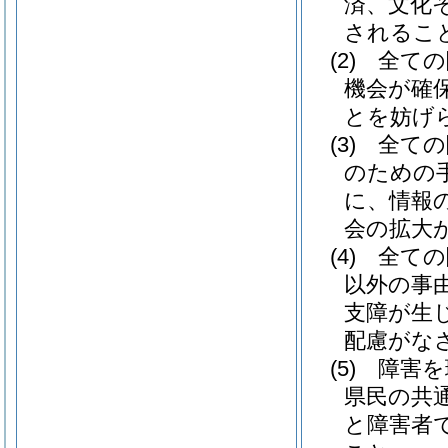
済、文化
されるこ
(2)
全ての
機会が確
とを妨げ
(3)
全ての
のための
に、情報
会の拡大
(4)
全ての
以外の事
支障が生
配慮がな
(5)
障害を
県民の共
と障害者