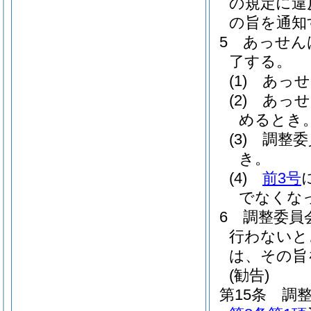
の規定に違
の旨を通知
5
あっせん
了する。
(1)
あっせ
(2)
あっせ
めるとき
(3)
調整委
き。
(4)
前3号
でなくな
6
調整委員
行わないと
は、その旨
(勧告)
第15条
調