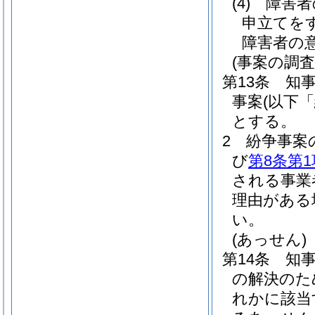
(4)
障害者
申立てを
障害者の
(事案の調査
第13条
知
事案
(以下
とする。
2
紛争事案
び
第8条第1
される事業
理由がある
い。
(あっせん)
第14条
知
の解決のた
れかに該当