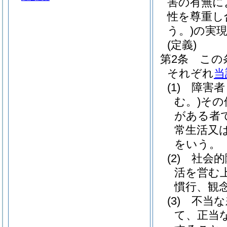
害の有無に
性を尊重し
う。)
の実
(定義)
第2条
この
それぞれ
当
(1)
障害者
む。)
その
がある者
常生活又
をいう。
(2)
社会的
活を営む
慣行、観
(3)
不当な
て、正当