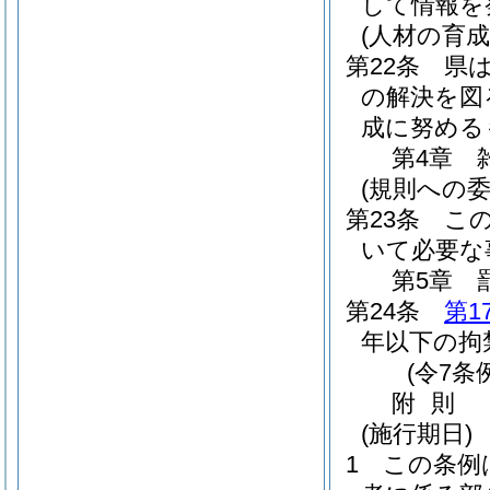
して情報を
(人材の育成
第22条
県
の解決を図
成に努める
第4章
(規則への委
第23条
こ
いて必要な
第5章
第24条
第1
年以下の拘
(令7条
附
則
(施行期日)
1
この条例