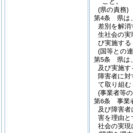
こと。
(県の責務)
第4条
県は
差別を解消
生社会の実
び実施する
(国等との連
第5条
県は
及び実施す
障害者に対
て取り組む
(事業者等の
第6条
事業
及び障害者
害を理由と
社会の実現