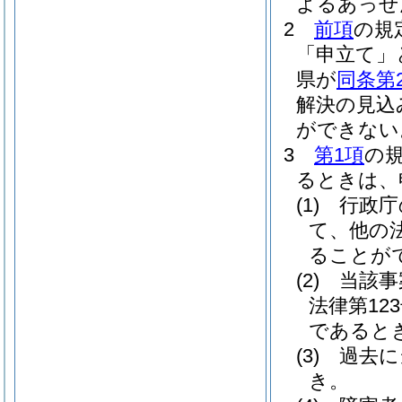
よるあっせ
2
前項
の規
「申立て」
県が
同条第
解決の見込
ができない
3
第1項
の
るときは、
(1)
行政庁
て、他の
ることが
(2)
当該事
法律第123
であると
(3)
過去に
き。