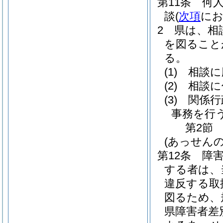
第11条
何
談
(
次項
にお
2
県は、相
を図ること
る。
(1)
相談に
(2)
相談に
(3)
関係行
事務を行
第2節
(あっせんの
第12条
障
する者は、
違反する取
図るため、
県障害者差