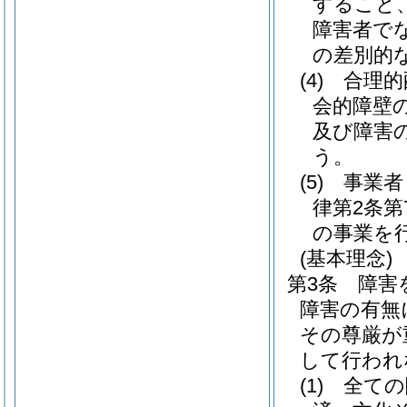
すること
障害者で
の差別的
(4)
合理的
会的障壁
及び障害
う。
(5)
事業者
律第2条
の事業を
(基本理念)
第3条
障害
障害の有無
その尊厳が
して行われ
(1)
全ての