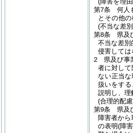
(障害を理
第7条
何人
とその他の
(不当な差
第8条
県及
不当な差別
侵害しては
2
県及び事
者に対して
ない正当な
扱いをする
説明し、理
(合理的配慮
第9条
県及
障害者から
の表明
(障