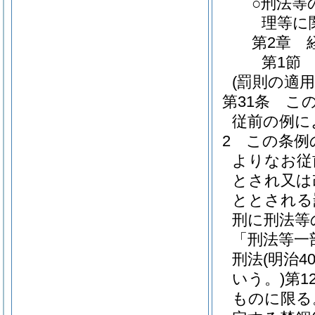
○刑法等
理等に
第2章
第1節
(罰則の適
第31条
こ
従前の例に
2
この条例
よりなお従
とされ又は
ととされる
刑に刑法等
「刑法等一
刑法
(明治
いう。)
第1
ものに限る