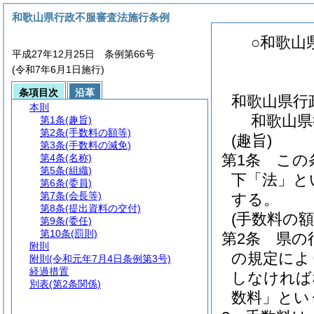
和歌山県行政不服審査法施行条例
○和歌山
平成27年12月25日 条例第66号
(令和7年6月1日施行)
条項目次
沿革
和歌山県行
本則
和歌山県
第1条
(趣旨)
第2条
(手数料の額等)
(趣旨)
第3条
(手数料の減免)
第1条
この
第4条
(名称)
第5条
(組織)
下「法」と
第6条
(委員)
第7条
(会長等)
する。
第8条
(提出資料の交付)
(手数料の額
第9条
(委任)
第10条
(罰則)
第2条
県の
附則
の規定によ
附則
(令和元年7月4日条例第3号)
経過措置
しなければ
別表
(第2条関係)
数料」とい