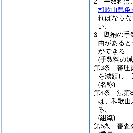
2
手数料は
和歌山県条例
ればならな
い。
3
既納の手
由があると
ができる。
(手数料の減
第3条
審理
を減額し、
(名称)
第4条
法第
は、和歌山
る。
(組織)
第5条
審査