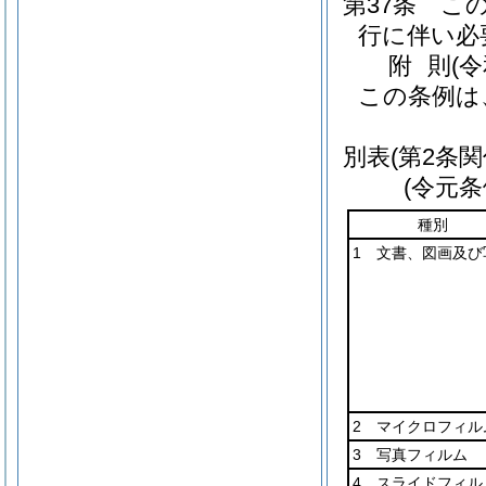
第37条
こ
行に伴い必
附
則
(
この条例は
別表
(第2条関
(令元条
種別
1 文書、図画及び
2 マイクロフィル
3 写真フィルム
4 スライドフィル