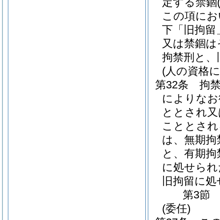
定する禁錮
この項にお
下「旧拘留
又は禁錮は
拘禁刑と、
(人の資格
第32条
拘
によりなお
ととされ又
こととされ
は、無期拘
と、有期拘
に処せられ
旧拘留に処
第3節
(委任)