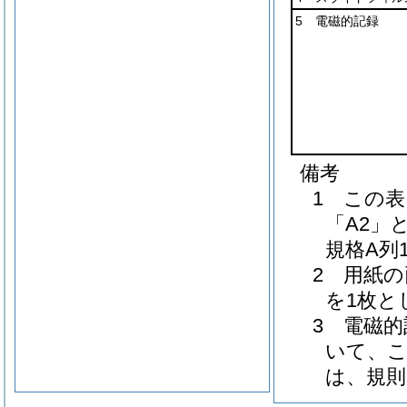
5 電磁的記録
備考
1 この表
「A2」
規格A列
2 用紙
を1枚と
3 電磁
いて、こ
は、規