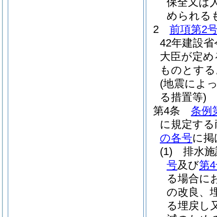
保全又は
められる
2
前項第2
42年建設省
大臣が定め
ものとする
(地震によ
る措置等)
第4条
条例
に規定する
の各号
に掲
(1)
排水施
号
及び
第
る場合に
の改良、
る埋戻し