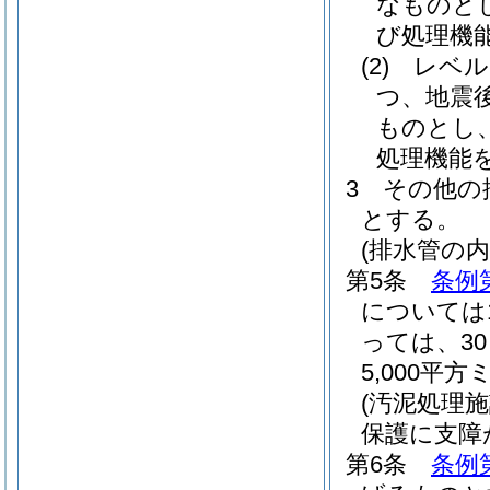
なものと
び処理機
(2)
レベル
つ、地震
ものとし
処理機能
3
その他の
とする。
(排水管の
第5条
条例
については
っては、3
5,000平
(汚泥処理
保護に支障
第6条
条例