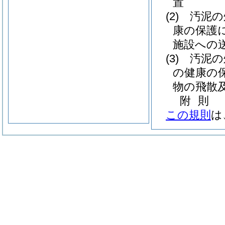
置
(2)
汚泥の
康の保護
施設への
(3)
汚泥の
の健康の
物の飛散
附
則
この規則
は