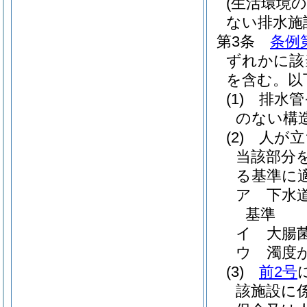
(生活環境
ない排水施
第3条
条例
ずれかに該
を含む。以
(1)
排水管
のない構
(2)
人が立
当該部分
る基準に
ア
下水
基準
イ
大腸
ウ
濁度
(3)
前2号
該施設に