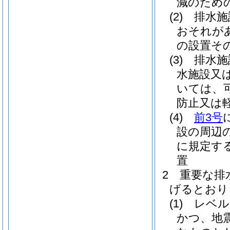
減のため
(2)
排水施
おそれが
の設置そ
(3)
排水施
水施設又
いては、
防止又は
(4)
前3号
設の周辺
に規定す
置
2
重要な排
げるとおり
(1)
レベル
かつ、地