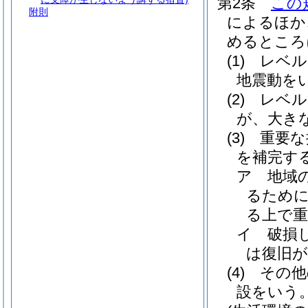
第2条
この
附則
によるほか
めるところ
(1)
レベル
地震動を
(2)
レベル
が、大き
(3)
重要な
を補完す
ア
地域
るために
る上で重
イ
破損
は復旧が
(4)
その
設をいう