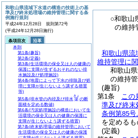
和歌山県流域下水道の構造の技術上の基
準及び終末処理場の維持管理に関する条
例施行規則
○和歌山
平成24年12月28日 規則第72号
の維持
(平成24年12月28日施行)
条項目次
沿革
本則
和歌山県流
第1条
(趣旨)
第2条
(定義)
維持管理に
第3条
(生活環境の保全又は人の健康の
和歌山県
保護に支障が生ずるおそれのない排
水施設及び処理施設)
の維持管
第4条
(地震によって下水の排除及び処
理に支障が生じないよう講ずる措置
(趣旨)
等)
第1条
この
きょ
第5条
(排水管の内径及び排水
の断
渠
準及び終末
面積を定める数値)
第6条
(汚泥処理施設の構造において生
条例第85
活環境の保全又は人の健康の保護に
を定めるも
支障が生じないよう講ずる措置)
第7条
(終末処理場の維持管理において
(定義)
生活環境の保全又は人の健康の保護
に支障が生じないよう講ずる措置)