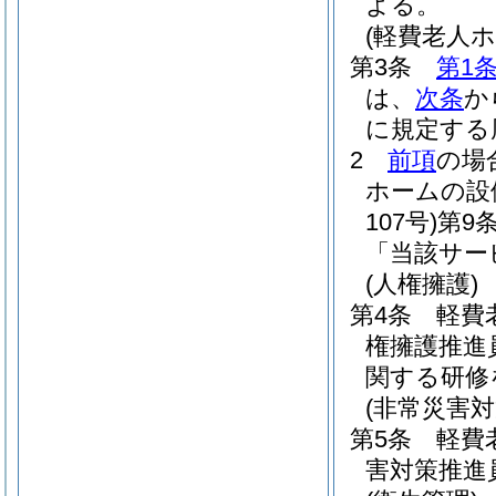
よる。
(軽費老人
第3条
第1
は、
次条
か
に規定する
2
前項
の場
ホームの設
107号)
第9
「当該サー
(人権擁護)
第4条
軽費
権擁護推進
関する研修
(非常災害対
第5条
軽費
害対策推進