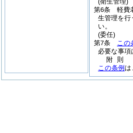
(衛生管理)
第6条
軽費
生管理を行
い。
(委任)
第7条
この
必要な事項
附
則
この条例
は