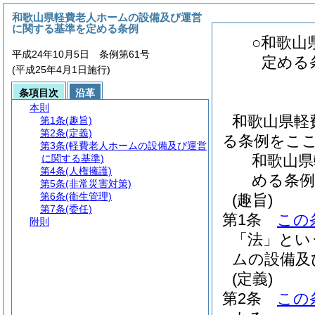
和歌山県軽費老人ホームの設備及び運営
に関する基準を定める条例
○和歌山
平成24年10月5日 条例第61号
定める
(平成25年4月1日施行)
条項目次
沿革
本則
和歌山県軽
第1条
(趣旨)
第2条
(定義)
る条例をこ
第3条
(軽費老人ホームの設備及び運営
和歌山県
に関する基準)
第4条
(人権擁護)
める条例
第5条
(非常災害対策)
第6条
(衛生管理)
(趣旨)
第7条
(委任)
第1条
この
附則
「法」とい
ムの設備及
(定義)
第2条
この