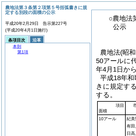
農地法第３条第２項第５号括弧書きに規
定する別段の面積の公示
○農地法
平成20年2月29日 告示第227号
公示
(平成20年4月1日施行)
条項目次
沿革
本則
農地法
(昭和
第1項
50アールに
年4月1日か
平成18年和
きに規定する
する。
項目
面積
10アール
紀美
有田
日高