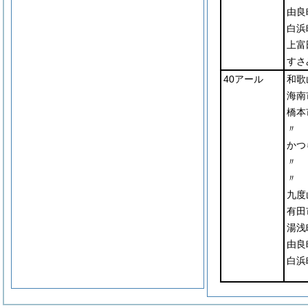
由良
白浜
上富
すさ
40アール
和歌
海南
橋本
〃
かつ
〃
〃
九度
有田
湯浅
由良
白浜