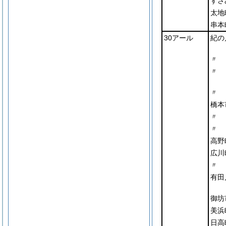
すさ
太地
串本
30アール
紀の
〃
〃
〃
橋本
〃
〃
高野
広川
〃
有田
御坊
美浜
日高