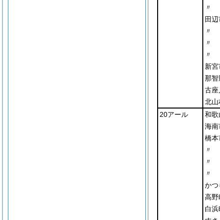
〃
田辺
〃
〃
〃
新宮
那智
古座
北山
20アール
和歌
海南
橋本
〃
〃
〃
かつ
高野
白浜