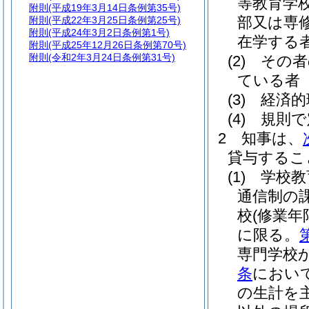
等教育学
附則
(平成19年3月14日条例第35号)
部又は専
附則
(平成22年3月25日条例第25号)
附則
(平成24年3月2日条例第1号)
在学する
附則
(平成25年12月26日条例第70号)
附則
(令和2年3月24日条例第31号)
(2)
その者
ている者
(3)
経済的
(4)
規則で
2
知事は、
貸与するこ
(1)
学校教
通信制の
校
(修業
に限る。
専門学校
条
におい
の生計を