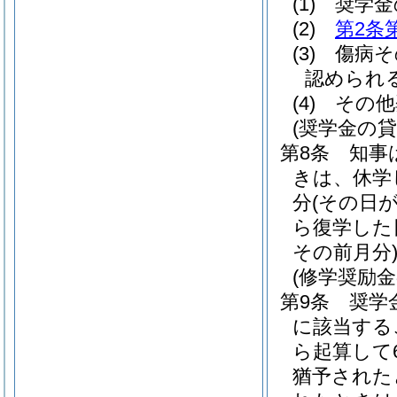
(1)
奨学金
(2)
第2条
(3)
傷病そ
認められ
(4)
その他
(奨学金の貸
第8条
知事
きは、休学
分
(その日
ら復学した
その前月分
(修学奨励金
第9条
奨学
に該当する
ら起算して
猶予された