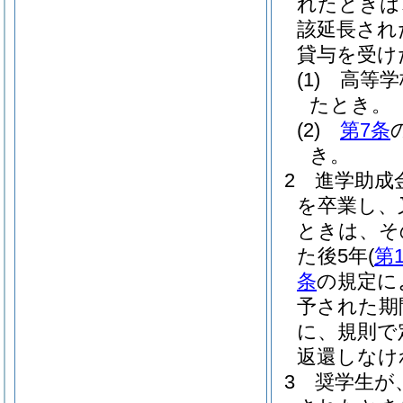
れたときは
該延長され
貸与を受け
(1)
高等学
たとき。
(2)
第7条
き。
2
進学助成
を卒業し、
ときは、そ
た後5年
(
第
条
の規定に
予された期
に、規則で
返還しなけ
3
奨学生が