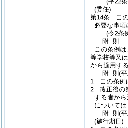
(平22
(委任)
第14条
こ
必要な事項
(令2条
附
則
この条例は
等学校等又は
から適用す
附
則
(
1
この条例
2
改正後の
する者から
については
附
則
(
(施行期日)