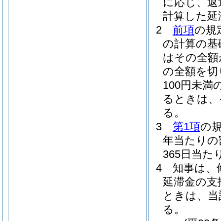
に応じ、返
計算した延
2
前項
の規
の計算の基
はその全額
の全額を切
100円未
るときは、
る。
3
第1項
の
年当たりの
365日当
4
知事は、
延滞金の支
ときは、当
る。