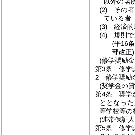
以外の場
(2)
その者
ている者
(3)
経済的
(4)
規則で
(平16
部改正)
(修学奨励金
第3条
修学
2
修学奨励
(奨学金の貸
第4条
奨学
ととなった
等学校等の
(連帯保証人
第5条
修学