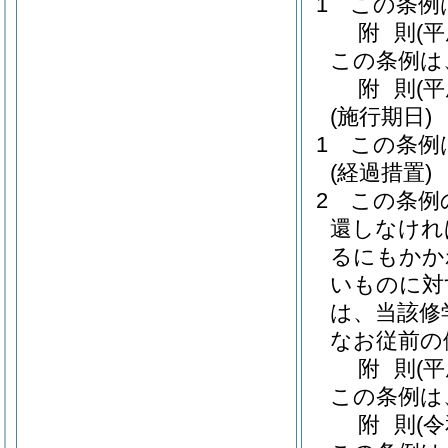
1
この条例
附
則
(
この条例は
附
則
(
(施行期日)
1
この条例
(経過措置)
2
この条例
還しなけれ
るにもかか
いものに対
は、当該修
なお従前の
附
則
(平
この条例は
附
則
(