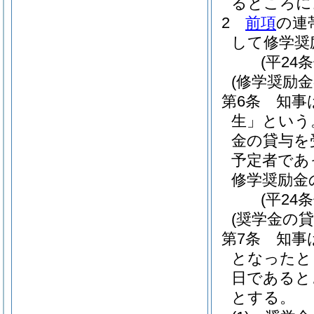
るところに
2
前項
の連
して修学奨
(平24
(修学奨励
第6条
知事
生」という
金の貸与を
予定者であ
修学奨励金
(平24
(奨学金の
第7条
知事
となったと
日であると
とする。