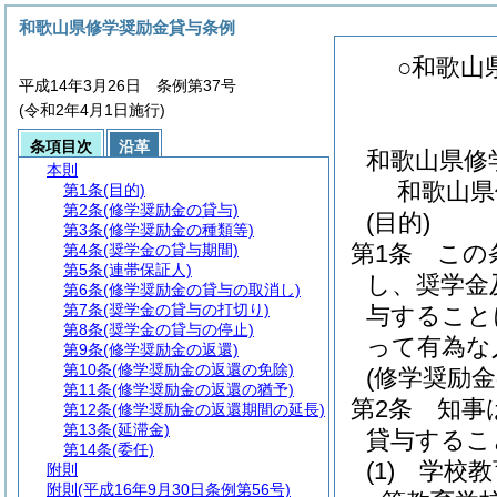
和歌山県修学奨励金貸与条例
○和歌山
平成14年3月26日 条例第37号
(令和2年4月1日施行)
条項目次
沿革
和歌山県修
本則
和歌山県
第1条
(目的)
第2条
(修学奨励金の貸与)
(目的)
第3条
(修学奨励金の種類等)
第1条
この
第4条
(奨学金の貸与期間)
第5条
(連帯保証人)
し、奨学金
第6条
(修学奨励金の貸与の取消し)
第7条
(奨学金の貸与の打切り)
与すること
第8条
(奨学金の貸与の停止)
って有為な
第9条
(修学奨励金の返還)
第10条
(修学奨励金の返還の免除)
(修学奨励金
第11条
(修学奨励金の返還の猶予)
第2条
知事
第12条
(修学奨励金の返還期間の延長)
第13条
(延滞金)
貸与するこ
第14条
(委任)
(1)
学校教
附則
附則
(平成16年9月30日条例第56号)