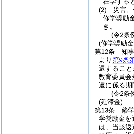
在学する
(2)
災害、
修学奨励
き。
(令2条
(修学奨励
第12条
知
より
第9条
還すること
教育委員会
還に係る期
(令2条
(延滞金)
第13条
修
学奨励金を
は、当該返