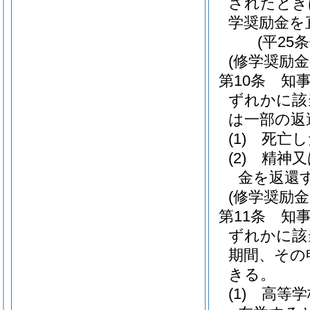
されたとき
学奨励金を
(平25
(修学奨励
第10条
知
ずれかに該
は一部の返
(1)
死亡し
(2)
精神又
金を返還
(修学奨励
第11条
知
ずれかに該
期間、その
きる。
(1)
高等学