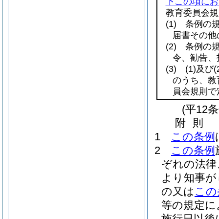
下この項にお
教育委員会規
(1)
条例の規
届書その他
(2)
条例の規
令、勧告、
(3)
(1)
及び
(
のうち、教
員会規則で
(平12
附
則
1
この条例
2
この条例
ぞれの法律
より知事が
の又は
この
等の規定に
施行日以後