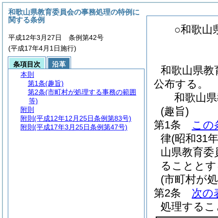
和歌山県教育委員会の事務処理の特例に
関する条例
○和歌山
平成12年3月27日 条例第42号
(平成17年4月1日施行)
条項目次
沿革
和歌山県教
本則
公布する。
第1条
(趣旨)
第2条
(市町村が処理する事務の範囲
和歌山県
等)
(趣旨)
附則
附則
(平成12年12月25日条例第83号)
第1条
この
附則
(平成17年3月25日条例第47号)
律
(昭和31
山県教育委
ることとす
(市町村が
第2条
次の
処理するこ