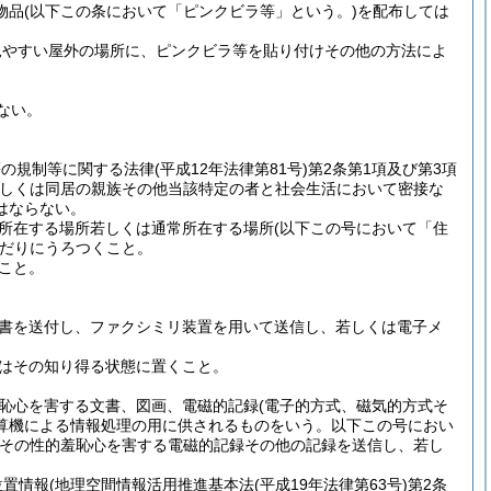
物品
(以下この条において「ピンクビラ等」という。)
を配布しては
見やすい屋外の場所に、ピンクビラ等を貼り付けその他の方法によ
ない。
等の規制等に関する法律
(平成12年法律第81号)
第2条第1項及び第3項
しくは同居の親族その他当該特定の者と社会生活において密接な
はならない。
所在する場所若しくは通常所在する場所
(以下この号において「住
だりにうろつくこと。
こと。
書を送付し、ファクシミリ装置を用いて送信し、若しくは電子メ
はその知り得る状態に置くこと。
恥心を害する文書、図画、電磁的記録
(電子的方式、磁気的方式そ
算機による情報処理の用に供されるものをいう。以下この号におい
その性的羞恥心を害する電磁的記録その他の記録を送信し、若し
位置情報
(地理空間情報活用推進基本法
(平成19年法律第63号)
第2条