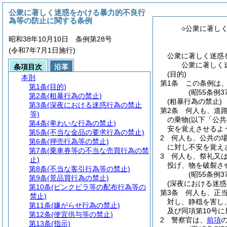
公衆に著しく迷惑をかける暴力的不良行
為等の防止に関する条例
○公衆に著し
昭和38年10月10日 条例第28号
(令和7年7月1日施行)
公衆に著しく迷惑
公衆に著しく
条項目次
沿革
(目的)
本則
第1条
この条例は
第1条
(目的)
(昭55条例
第2条
(粗暴行為の禁止)
(粗暴行為の禁止)
第3条
(深夜における迷惑行為の禁止
第2条
何人も、道
等)
の乗物
(以下「公
第4条
(卑わいな行為の禁止)
安を覚えさせるよ
第5条
(不当な金品の要求行為の禁止)
2
何人も、公共の
第6条
(押売行為等の禁止)
に対し不安を覚え
第7条
(乗車券等の不当な売買行為の禁
3
何人も、祭礼又
止)
投げ、物を破裂さ
第8条
(不当な客引行為等の禁止)
(昭55条例
第9条
(景品買行為の禁止)
(深夜における迷惑
第10条
(ピンクビラ等の配布行為等の
第3条
何人も、正
禁止)
対し、静穏を害し
第11条
(嫌がらせ行為の禁止)
及び同項第10号
第12条
(便宜供与等の禁止)
2
警察官は、
前項
第13条
(指示)