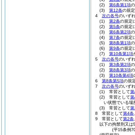
(2)
第6条第1項
の
(3)
第12条
の規定
4
次の各号
のいず
(1)
第2条
の規定
(2)
第5条
の規定
(3)
第6条第2項
の
(4)
第7条
の規定
(5)
第8条第1項
の
(6)
第9条
の規定
(7)
第10条第1項
5
次の各号
のいず
(1)
第3条第2項
の
(2)
第8条第3項
の
(3)
第10条第4項
6
第8条第5項
の規
7
次の各号
のいずれ
(1)
常習として
第
(2)
常習として
第
い状態でいる場
(3)
常習として
第
8
常習として
第4条
9
常習として
第2条
以下の拘禁刑又は
(平15条例