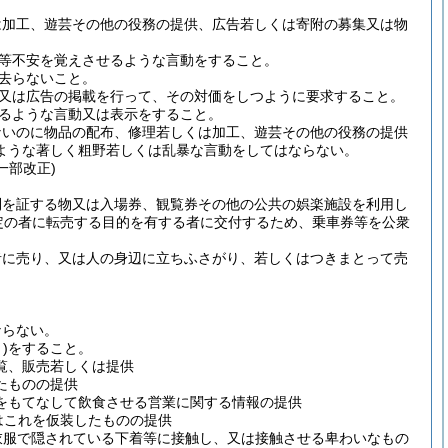
は加工、遊芸その他の役務の提供、広告若しくは寄附の募集又は物
。
等不安を覚えさせるような言動をすること。
去らないこと。
又は広告の掲載を行って、その対価をしつように要求すること。
るような言動又は表示をすること。
ないのに物品の配布、修理若しくは加工、遊芸その他の役務の提供
ような著しく粗野若しくは乱暴な言動をしてはならない。
一部改正)
利を証する物又は入場券、観覧券その他の公共の娯楽施設を利用し
定の者に転売する目的を有する者に交付するため、乗車券等を公衆
者に売り、又は人の身辺に立ちふさがり、若しくはつきまとって売
ならない。
)
をすること。
覧、販売若しくは提供
たものの提供
をもてなして飲食させる営業に関する情報の提供
はこれを仮装したものの提供
衣服で隠されている下着等に接触し、又は接触させる卑わいなもの