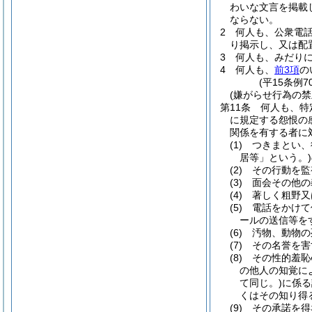
わいな文言を掲載
ならない。
2
何人も、公衆電
り掲示し、又は配
3
何人も、みだり
4
何人も、
前3項
の
(平15条例
(嫌がらせ行為の禁
第11条
何人も、特
に規定する怨恨の
関係を有する者に
(1)
つきまとい、
居等」という。)
(2)
その行動を監
(3)
面会その他の
(4)
著しく粗野又
(5)
電話をかけて
ールの送信等を
(6)
汚物、動物の
(7)
その名誉を害
(8)
その性的羞恥
の他人の知覚に
て同じ。)
に係る
くはその知り得
(9)
その承諾を得