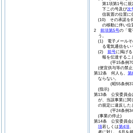
第1項第1号に
下この号及び
次
信装置の位置に
(10)
その承諾を
の移動に伴い位
2
前項第5号
の「電
う。
(1)
電子メールそ
る電気通信をい
(2)
前号
に掲げる
報を伝達するこ
(平15条例
(便宜供与等の禁止
第12条
何人も、
第
ならない。
(昭55条例
(指示)
第13条
公安委員会
が、当該事業に関
の規定に違反した
(平24条例3
(事業の停止)
第14条
公安委員会
項
若しくは
第4項
者に対し、6月を