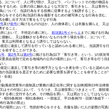
る。)
について、人に呼び掛け、又はビラ、パンフレットその他の物品を
をするため、公衆の目に触れるような方法で、客引きをし、又は客待ち
為について、当該行為をする役務に従事するよう勧誘すること。
奇心をそそる行為
(当該行為を撮影するための被写体となる行為を含む。
気を醸し出す方法で客をもてなす行為
3号
及び
前号
に掲げるもののほか、人の身体若しくは衣服を捕らえ、又は
誘すること。
場所において、不特定の者に対し、
前項第1号イ
から
エ
までに掲げる行為
に接触し、又は接触させる卑わいなものを伴う場合を除く。)
について、
、客又は利用者となるよう誘引してはならない。
の規定に違反して誘引を行っていると認められる者に対し、当該誘引を
とを命ずることができる。
1号
、
第2号
又は
第4号
に掲げる行為
(以下「客引き等」という。)
の状況
安委員会規則で定める地域内の公共の場所において、客引き等を行う目
ない。
の規定に違反して客引き等の相手方となるべき者を待っていると認めら
他の当該違反を是正するために必要な措置を講ずることを命ずることが
4・全改)
)
技場
(風俗営業等の規制及び業務の適正化等に関する法律
(昭和23年法律第
又はその付近において、うろつき、又は遊技客につきまとって、遊技場
有する者に交付するため、その物品を買い、又は買おうとしてはならな
37・昭59条例38・昭61条例41・一部改正、平15条例70・旧第7条繰下
布行為等の禁止)
共の場所において、性的好奇心をそそる、衣服を脱いだ人の姿態の写真