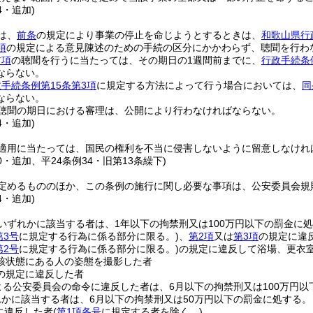
4・追加)
は、
前条
の規定により事業の停止を命じようとするときは、
和歌山県行
項
の規定による意見陳述のための手続の区分にかかわらず、聴聞を行わ
前項
の聴聞を行うに当たっては、その期日の1週間前までに、
行政手続条
ならない。
手続条例第15条第3項
に規定する方法によって行う場合においては、
同
ならない。
聴聞の期日における審理は、公開により行わなければならない。
4・追加)
適用に当たっては、国民の権利を不当に侵害しないように留意しなけれ
70・追加、平24条例34・旧第13条繰下)
定めるもののほか、この条例の施行に関し必要な事項は、公安委員会規
4・追加)
いずれかに該当する者は、1年以下の拘禁刑又は100万円以下の罰金に
第3号
に規定する行為に係る部分に限る。)
、
第2項
又は
第3項
の規定に違
第2号
に規定する行為に係る部分に限る。)
の規定に違反して浴場、更衣
該状態にある人の姿態を撮影した者
の規定に違反した者
よる公安委員会の命令に違反した者は、6月以下の拘禁刑又は100万円以
れかに該当する者は、6月以下の拘禁刑又は50万円以下の罰金に処する。
に違反した者
(
第1項各号
に規定する者を除く。)