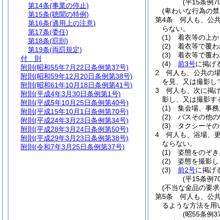
(平15条例7
第14条
(事業の停止)
(卑わいな行為の禁
第15条
(聴聞の特例)
第4条
何人も、公
第16条
(適用上の注意)
らない。
第17条
(委任)
(1)
着衣等の上か
第18条
(罰則)
(2)
着衣等で覆わ
第19条
(両罰規定)
(3)
着衣等で覆わ
付 則
(4)
前3号
に掲げ
附則
(昭和55年7月22日条例第37号)
2
何人も、公共の
附則
(昭和59年12月20日条例第38号)
を見、又は撮影し
附則
(昭和61年10月18日条例第41号)
3
何人も、次に掲
附則
(平成4年3月30日条例第1号)
影し、又は撮影す
附則
(平成5年10月25日条例第40号)
(1)
集会場、事務
附則
(平成15年10月1日条例第70号)
(2)
バスその他の
附則
(平成24年3月23日条例第34号)
(3)
タクシーその
附則
(平成28年3月24日条例第50号)
4
何人も、浴場、
附則
(平成29年3月23日条例第38号)
ならない。
附則
(令和7年3月25日条例第37号)
(1)
姿態をのぞき
(2)
姿態を撮影し
(3)
前2号
に掲げ
(平15条例
(不当な金品の要求
第5条
何人も、公
るような方法を用
(昭55条例