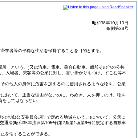
昭和38年10月10日
条例第28号
び滞在者等の平穏な生活を保持することを目的とする。
場所」という。)
又は汽車、電車、乗合自動車、船舶その他の公共
人、入場者、乗客等の公衆に対し、言い掛かりをつけ、すごむ等不
刀その他人の身体に危害を加えるのに使用されるような物を、公衆
所において、正当な理由がないのに、わめき、人を押しのけ、物を
為をしてはならない。
定の地域
(公安委員会規則で定める地域をいう。)
において、公衆に
路交通法
(昭和35年法律第105号)
第2条第1項第9号に規定する自動車
中止を命ずることができる。