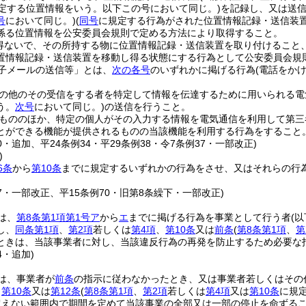
規定する位置情報をいう。以下この号において同じ。)
を記録し、又は送
号
において同じ。)
(
同号
に規定する行為がされた位置情報記録・送信装置
係る位置情報を公安委員会規則で定める方法により取得すること。
得ないで、その所持する物に位置情報記録・送信装置を取り付けること
置情報記録・送信装置を移動し得る状態にする行為として公安委員会規
子メールの送信等」とは、
次の各号
のいずれかに掲げる行為
(電話をか
の他のその受信をする者を特定して情報を伝達するために用いられる電
う。
次号
において同じ。)
の送信を行うこと。
もののほか、特定の個人がその入力する情報を電気通信を利用して第三
とができる機能が提供されるものの当該機能を利用する行為をすること
70・追加、平24条例34・平29条例38・令7条例37・一部改正)
)
6条
から
第10条
までに規定するいずれかの行為をさせ、又はそれらの行
37・一部改正、平15条例70・旧第8条繰下・一部改正)
は、
第8条第1項第1号ア
から
エ
までに掲げる行為を事業として行う者
(
し、
同条第1項
、
第2項
若しくは
第4項
、
第10条
又は
前条
(
第8条第1項
、
第
ときは、当該事業者に対し、当該違反行為の再発を防止するため必要な
4・追加)
は、事業者が
前条
の指示に従わなかったとき、又は事業者若しくはその
、
第10条
又は
第12条
(
第8条第1項
、
第2項
若しくは
第4項
又は
第10条
に規
超えない範囲内で期間を定めて当該事業の全部又は一部の停止を命ずる