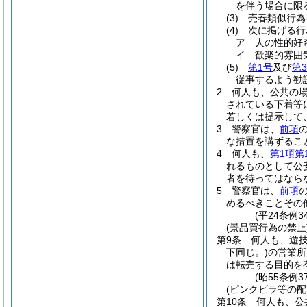
を伴う場合に限
(3)
売春類似行為
(4)
次に掲げる行
ア
人の性的好
イ
歓楽的雰囲
(5)
第1号
及び
第
従事するよう勧
2
何人も、公共の
されている下着等
若しくは提示して
3
警察官は、
前項
な措置を講ずるこ
4
何人も、
第1項第
れるものとして公
者を待ってはなら
5
警察官は、
前項
めるべきことその
(平24条例3
(景品買行為の禁止
第9条
何人も、遊
下同じ。)
の営業所
は転売する目的を
(昭55条例
(ピンクビラ等の配
第10条
何人も、公