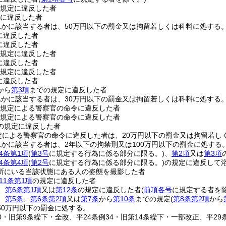
規定に違反した者
に違反した者
れかに該当する者は、50万円以下の罰金又は拘留若しくは科料に処する
に違反した者
に違反した者
規定に違反した者
に違反した者
規定に違反した者
に違反した者
から
第3項
までの規定に違反した者
れかに該当する者は、30万円以下の罰金又は拘留若しくは科料に処する
規定による警察官の命令に違反した者
規定による警察官の命令に違反した者
の規定に違反した者
定による警察官の命令に違反した者は、20万円以下の罰金又は拘留若し
かに該当する者は、2年以下の拘禁刑又は100万円以下の罰金に処する
4条第1項
(
第3号
に規定する行為に係る部分に限る。)
、
第2項
又は
第3項
4条第4項
(
第2号
に規定する行為に係る部分に限る。)
の規定に違反して
所にいる当該状態にある人の姿態を撮影した者
11条第1項
の規定に違反した者
、
第6条第1項
又は
第12条
の規定に違反した者
(
前項各号
に規定する者を除
、
第5条
、
第6条第2項
又は
第7条
から
第10条
までの規定
(
第8条第2項
から
50万円以下の罰金に処する。
70・旧第9条繰下・全改、平24条例34・旧第14条繰下・一部改正、平29条