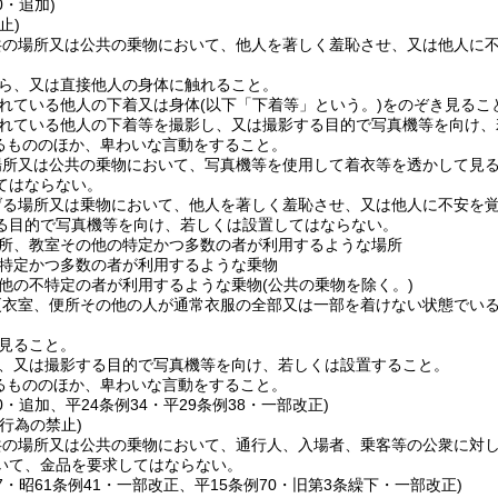
0・追加)
止)
共の場所又は公共の乗物において、他人を著しく羞恥させ、又は他人に
ら、又は直接他人の身体に触れること。
れている他人の下着又は身体
(以下「下着等」という。)
をのぞき見るこ
れている他人の下着等を撮影し、又は撮影する目的で写真機等を向け、
るもののほか、卑わいな言動をすること。
場所又は公共の乗物において、写真機等を使用して着衣等を透かして見
てはならない。
げる場所又は乗物において、他人を著しく羞恥させ、又は他人に不安を
る目的で写真機等を向け、若しくは設置してはならない。
所、教室その他の特定かつ多数の者が利用するような場所
特定かつ多数の者が利用するような乗物
他の不特定の者が利用するような乗物
(公共の乗物を除く。)
更衣室、便所その他の人が通常衣服の全部又は一部を着けない状態でい
見ること。
、又は撮影する目的で写真機等を向け、若しくは設置すること。
るもののほか、卑わいな言動をすること。
70・追加、平24条例34・平29条例38・一部改正)
行為の禁止)
共の場所又は公共の乗物において、通行人、入場者、乗客等の公衆に対
いて、金品を要求してはならない。
37・昭61条例41・一部改正、平15条例70・旧第3条繰下・一部改正)