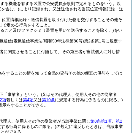
信する機能を有する装置で公安委員会規則で定めるものをいう。以
を含む。)
により記録され、又は送信される当該位置情報記録・送
、位置情報記録・送信装置を取り付けた物を交付することその他そ
則で定める行為をすること。
けること及びファクシミリ装置を用いて送信することを除く。)
をい
気通信
(電気通信事業法
(昭和59年法律第86号)
第2条第1号に規定す
者に閲覧させることに付随して、その第三者が当該個人に対し情
。
為をすることの情を知って金品の貸与その他の便宜の供与をしては
以下「事業者」という。)
又はその代理人、使用人その他の従業者
2項
若しくは
第4項
又は
第10条
に規定する行為に係るものに限る。)
指示をすることができる。
代理人、使用人その他の従業者が当該事業に関し
第8条第1項
、
第2
定する行為に係るものに限る。)
の規定に違反したときは、当該事業
ことができる。