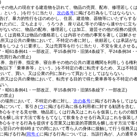
)
居その他人の現在する建造物を訪れて、物品の売買、配布、修理若しく
」という。)
を行うに当たり、
次の各号
に掲げる行為をしてはならない
告げ、暴力的性行をほのめかし、住居、建造物、器物等にいたずらする
れたのに、立ち止まり、うろつき、座り込む等その場から速やかに立ち
がないのに、物品の配布、修理若しくは加工、遊芸その他の役務の提供
しくは資格又は物品の価格若しくは内容その他の事実を著しく誤解させ
場所又は公共の乗物において、不特定の者に対し、依頼若しくは承諾が
価をしつように要求し、又は売買等を行うに当たり、不安を覚えさせる
37・昭61条例41・一部改正、平15条例70・旧第4条繰下、平24条例34・
売買行為の禁止)
車券、急行券、指定券、寝台券その他の公共の運送機関を利用しうる権
物
(以下「乗車券等」という。)
を不特定の者に転売するため、又は不特
おいて、買い、又は公衆の列に加わって買おうとしてはならない。
場所又は公共の乗物において、転売する目的で得た乗車券等を不特定の
ない。
37・昭61条例41・一部改正、平15条例70・旧第5条繰下・一部改正)
の禁止)
共の場所において、不特定の者に対し、
次の各号
に掲げる行為をしては
為について、客引き
(
ウ
に掲げる行為に係る利用者に対する勧誘を含む。
奇心をそそる見せ物、物品若しくは行為又はこれらを仮装したものの観
気を醸し出す方法で客をもてなして飲食をさせる行為又はこれを仮装し
奇心をそそる行為を提供する営業又は歓楽的雰囲気を醸し出す方法で客
から翌日の午前6時までの間において専ら人の身体に接触して行う役務又
に掲げる行為
(
同号イ
に掲げる行為については、当該行為が、人の通常