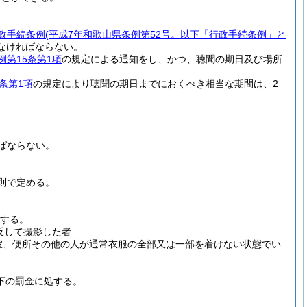
政手続条例
(平成7年和歌山県条例第52号。以下「行政手続条例」と
なければならない。
例第15条第1項
の規定による通知をし、かつ、聴聞の期日及び場所
条第1項
の規定により聴聞の期日までにおくべき相当な期間は、2
ばならない。
則で定める。
処する。
反して撮影した者
室、便所その他の人が通常衣服の全部又は一部を着けない状態でい
下の罰金に処する。