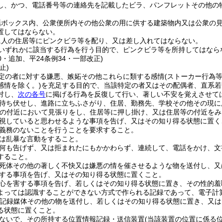
し、かつ、電話番号等の連絡先を記載したビラ、パンフレットその他の
話ボックス内、公衆便所内その他公衆の用に供する建築物内又は公衆の
置してはならない。
に人の住居等にピンクビラ等を配り、又は差し入れてはならない。
いずれかに該当する行為を行う目的で、ピンクビラ等を所持してはなら
70・追加、平24条例34・一部改正)
止)
定の者に対する嫌悪、嫉妬その他これらに類する感情
(ストーカー行為
感情を除く。)
を充足する目的で、当該特定の者又はその配偶者、直系若
対し、
次の各号
に掲げる行為を反復して行い、著しい不安を覚えさせて
待ち伏せし、進路に立ちふさがり、住居、勤務先、学校その他その現に
の付近において見張りをし、住居等に押し掛け、又は住居等の付近をみ
視していると思わせるような事項を告げ、又はその知り得る状態に置く
義務のないことを行うことを要求すること。
は乱暴な言動をすること。
何も告げず、又は拒まれたにもかかわらず、連続して、電話をかけ、文
すること。
死体その他の著しく不快又は嫌悪の情を催させるような物を送付し、又
する事項を告げ、又はその知り得る状態に置くこと。
心を害する事項を告げ、若しくはその知り得る状態に置き、その性的羞
よっては認識することができない方式で作られる記録であって、電子計
記録媒体その他の物を送付し、若しくはその知り得る状態に置き、又は
る状態に置くこと。
ないで、その所持する位置情報記録・送信装置
(当該装置の位置に係る