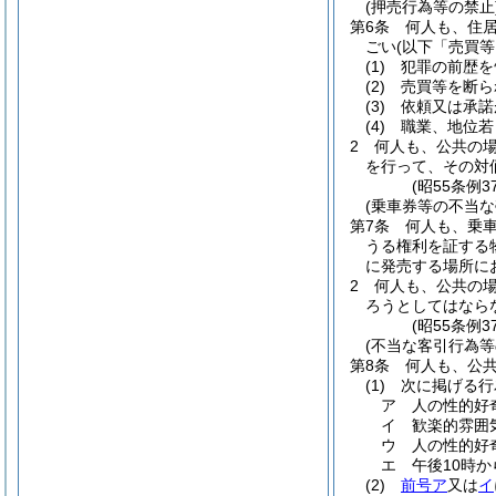
(押売行為等の禁止
第6条
何人も、住
ごい
(以下「売買等
(1)
犯罪の前歴を
(2)
売買等を断ら
(3)
依頼又は承諾
(4)
職業、地位若
2
何人も、公共の
を行って、その対
(昭55条例
(乗車券等の不当な
第7条
何人も、乗
うる権利を証する
に発売する場所に
2
何人も、公共の
ろうとしてはなら
(昭55条例
(不当な客引行為等
第8条
何人も、公
(1)
次に掲げる行
ア
人の性的好
イ
歓楽的雰囲
ウ
人の性的好
エ
午後10時
(2)
前号ア
又は
イ