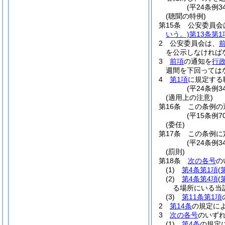
(平24条例3
(聴聞の特例)
第15条
公安委員会
いう。)
第13条第1
2
公安委員会は、
を公示しなければ
3
前項
の通知を
行政
週間を下回っては
4
第1項
に規定する
(平24条例3
(適用上の注意)
第16条
この条例の
(平15条例
(委任)
第17条
この条例に
(平24条例3
(罰則)
第18条
次の各号
の
(1)
第4条第1項
(
(2)
第4条第4項
(
る場所にいる当
(3)
第11条第1項
2
第14条
の規定に
3
次の各号
のいず
(1)
第4条
の規定