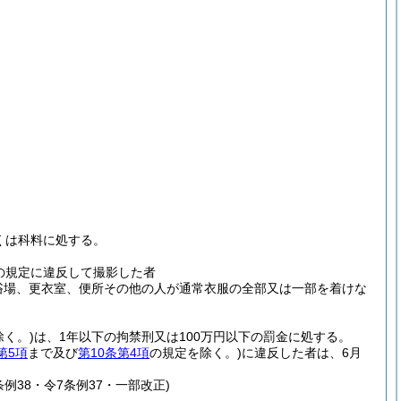
。
。
くは科料に処する。
。
の規定に違反して撮影した者
浴場、更衣室、便所その他の人が通常衣服の全部又は一部を着けな
く。)
は、1年以下の拘禁刑又は100万円以下の罰金に処する。
第5項
まで及び
第10条第4項
の規定を除く。)
に違反した者は、6月
例38・令7条例37・一部改正)