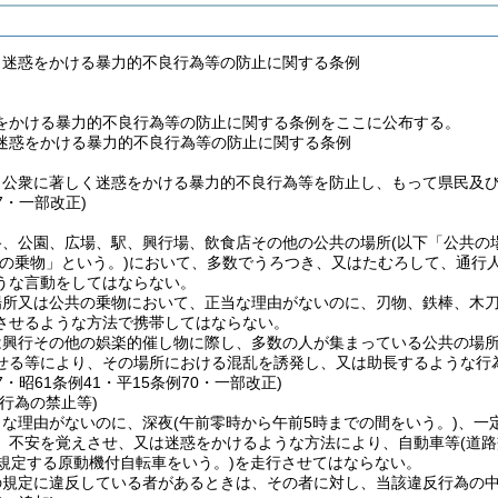
く迷惑をかける暴力的不良行為等の防止に関する条例
をかける暴力的不良行為等の防止に関する条例をここに公布する。
迷惑をかける暴力的不良行為等の防止に関する条例
、公衆に著しく迷惑をかける暴力的不良行為等を防止し、もって県民及
37・一部改正)
路、公園、広場、駅、興行場、飲食店その他の公共の場所
(以下「公共の
共の乗物」という。)
において、多数でうろつき、又はたむろして、通行
うな言動をしてはならない。
場所又は公共の乗物において、正当な理由がないのに、刃物、鉄棒、木
させるような方法で携帯してはならない。
は興行その他の娯楽的催し物に際し、多数の人が集まっている公共の場
せる等により、その場所における混乱を誘発し、又は助長するような行
37・昭61条例41・平15条例70・一部改正)
行為の禁止等)
当な理由がないのに、深夜
(午前零時から午前5時までの間をいう。)
、一
、不安を覚えさせ、又は迷惑をかけるような方法により、自動車等
(道
に規定する原動機付自転車をいう。)
を走行させてはならない。
の規定に違反している者があるときは、その者に対し、当該違反行為の