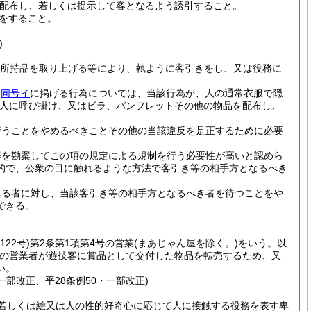
配布し、若しくは提示して客となるよう誘引すること。
をすること。
)
所持品を取り上げる等により、執ように客引きをし、又は役務に
(
同号イ
に掲げる行為については、当該行為が、人の通常衣服で隠
人に呼び掛け、又はビラ、パンフレットその他の物品を配布し、
行うことをやめるべきことその他の当該違反を是正するために必要
等を勘案してこの項の規定による規制を行う必要性が高いと認めら
的で、公衆の目に触れるような方法で客引き等の相手方となるべき
れる者に対し、当該客引き等の相手方となるべき者を待つことをや
できる。
122号)
第2条第1項第4号の営業
(まあじゃん屋を除く。)
をいう。以
の営業者が遊技客に賞品として交付した物品を転売するため、又
い。
・一部改正、平28条例50・一部改正)
若しくは絵又は人の性的好奇心に応じて人に接触する役務を表す卑