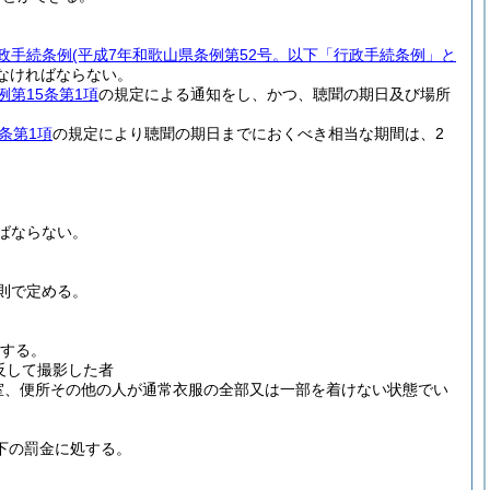
政手続条例
(平成7年和歌山県条例第52号。以下「行政手続条例」と
なければならない。
例第15条第1項
の規定による通知をし、かつ、聴聞の期日及び場所
条第1項
の規定により聴聞の期日までにおくべき相当な期間は、2
ばならない。
則で定める。
処する。
反して撮影した者
室、便所その他の人が通常衣服の全部又は一部を着けない状態でい
下の罰金に処する。