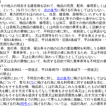
)
居その他人の現在する建造物を訪れて、物品の売買、配布、修理若しく
」という。)
を行うに当たり、
次の各号
に掲げる行為をしてはならない
告げ、暴力的性行をほのめかし、住居、建造物、器物等にいたずらする
れたのに、立ち止まり、うろつき、座り込む等その場から速やかに立ち
がないのに、物品の配布、修理若しくは加工、遊芸その他の役務の提供
しくは資格又は物品の価格若しくは内容その他の事実を著しく誤解させ
場所又は公共の乗物において、不特定の者に対し、依頼若しくは承諾が
価をしつように要求し、又は売買等を行うに当たり、不安を覚えさせる
37・昭61条例41・一部改正、平15条例70・旧第4条繰下、平24条例34・
売買行為の禁止)
車券、急行券、指定券、寝台券その他の公共の運送機関を利用しうる権
物
(以下「乗車券等」という。)
を不特定の者に転売するため、又は不特
おいて、買い、又は公衆の列に加わって買おうとしてはならない。
場所又は公共の乗物において、転売する目的で得た乗車券等を不特定の
ない。
37・昭61条例41・一部改正、平15条例70・旧第5条繰下・一部改正)
の禁止)
共の場所において、不特定の者に対し、
次の各号
に掲げる行為をしては
為について、客引き
(
ウ
に掲げる行為に係る利用者に対する勧誘を含む。
奇心をそそる見せ物、物品若しくは行為又はこれらを仮装したものの観
気を醸し出す方法で客をもてなして飲食をさせる行為又はこれを仮装し
奇心をそそる行為を提供する営業又は歓楽的雰囲気を醸し出す方法で客
から翌日の午前6時までの間において専ら人の身体に接触して行う役務又
に掲げる行為
(
同号イ
に掲げる行為については、当該行為が、人の通常