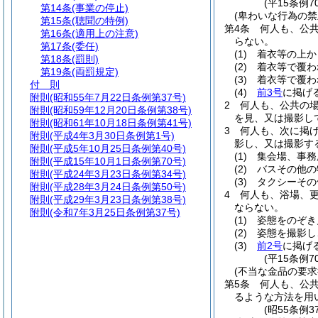
(平15条例7
第14条
(事業の停止)
(卑わいな行為の禁
第15条
(聴聞の特例)
第4条
何人も、公
第16条
(適用上の注意)
らない。
第17条
(委任)
(1)
着衣等の上か
第18条
(罰則)
(2)
着衣等で覆わ
第19条
(両罰規定)
(3)
着衣等で覆わ
付 則
(4)
前3号
に掲げ
附則
(昭和55年7月22日条例第37号)
2
何人も、公共の
附則
(昭和59年12月20日条例第38号)
を見、又は撮影し
附則
(昭和61年10月18日条例第41号)
3
何人も、次に掲
附則
(平成4年3月30日条例第1号)
影し、又は撮影す
附則
(平成5年10月25日条例第40号)
(1)
集会場、事務
附則
(平成15年10月1日条例第70号)
(2)
バスその他の
附則
(平成24年3月23日条例第34号)
(3)
タクシーその
附則
(平成28年3月24日条例第50号)
4
何人も、浴場、
附則
(平成29年3月23日条例第38号)
ならない。
附則
(令和7年3月25日条例第37号)
(1)
姿態をのぞき
(2)
姿態を撮影し
(3)
前2号
に掲げ
(平15条例
(不当な金品の要求
第5条
何人も、公
るような方法を用
(昭55条例