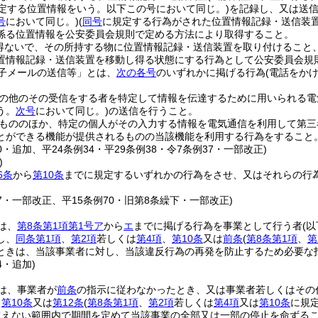
規定する位置情報をいう。以下この号において同じ。)
を記録し、又は送
号
において同じ。)
(
同号
に規定する行為がされた位置情報記録・送信装置
係る位置情報を公安委員会規則で定める方法により取得すること。
得ないで、その所持する物に位置情報記録・送信装置を取り付けること
置情報記録・送信装置を移動し得る状態にする行為として公安委員会規
子メールの送信等」とは、
次の各号
のいずれかに掲げる行為
(電話をか
の他のその受信をする者を特定して情報を伝達するために用いられる電
う。
次号
において同じ。)
の送信を行うこと。
もののほか、特定の個人がその入力する情報を電気通信を利用して第三
とができる機能が提供されるものの当該機能を利用する行為をすること
70・追加、平24条例34・平29条例38・令7条例37・一部改正)
)
6条
から
第10条
までに規定するいずれかの行為をさせ、又はそれらの行
37・一部改正、平15条例70・旧第8条繰下・一部改正)
は、
第8条第1項第1号ア
から
エ
までに掲げる行為を事業として行う者
(
し、
同条第1項
、
第2項
若しくは
第4項
、
第10条
又は
前条
(
第8条第1項
、
第
ときは、当該事業者に対し、当該違反行為の再発を防止するため必要な
4・追加)
は、事業者が
前条
の指示に従わなかったとき、又は事業者若しくはその
、
第10条
又は
第12条
(
第8条第1項
、
第2項
若しくは
第4項
又は
第10条
に規
超えない範囲内で期間を定めて当該事業の全部又は一部の停止を命ずる