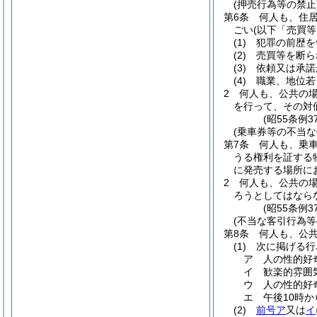
(押売行為等の禁止
第6条
何人も、住
ごい
(以下「売買等
(1)
犯罪の前歴を
(2)
売買等を断ら
(3)
依頼又は承諾
(4)
職業、地位若
2
何人も、公共の
を行って、その対
(昭55条例
(乗車券等の不当な
第7条
何人も、乗
うる権利を証する
に発売する場所に
2
何人も、公共の
ろうとしてはなら
(昭55条例
(不当な客引行為等
第8条
何人も、公
(1)
次に掲げる行
ア
人の性的好
イ
歓楽的雰囲
ウ
人の性的好
エ
午後10時
(2)
前号ア
又は
イ