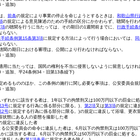
4・追加)
は、
前条
の規定により事業の停止を命じようとするときは、
和歌山県行
項
の規定による意見陳述のための手続の区分にかかわらず、聴聞を行わ
前項
の聴聞を行うに当たっては、その期日の1週間前までに、
行政手続条
ならない。
手続条例第15条第3項
に規定する方法によって行う場合においては、
同
ならない。
聴聞の期日における審理は、公開により行わなければならない。
4・追加)
適用に当たっては、国民の権利を不当に侵害しないように留意しなけれ
70・追加、平24条例34・旧第13条繰下)
定めるもののほか、この条例の施行に関し必要な事項は、公安委員会規
4・追加)
いずれかに該当する者は、1年以下の拘禁刑又は100万円以下の罰金に
第3号
に規定する行為に係る部分に限る。)
、
第2項
又は
第3項
の規定に違
第2号
に規定する行為に係る部分に限る。)
の規定に違反して浴場、更衣
該状態にある人の姿態を撮影した者
の規定に違反した者
よる公安委員会の命令に違反した者は、6月以下の拘禁刑又は100万円以
れかに該当する者は、6月以下の拘禁刑又は50万円以下の罰金に処する。
に違反した者
(
第1項各号
に規定する者を除く。)