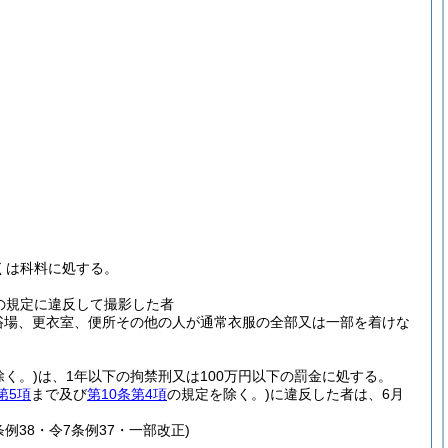
。
。
くは科料に処する。
。
の規定に違反して撮影した者
浴場、更衣室、便所その他の人が通常衣服の全部又は一部を着けな
く。)
は、1年以下の拘禁刑又は100万円以下の罰金に処する。
第5項
まで及び
第10条第4項
の規定を除く。)
に違反した者は、6月
例38・令7条例37・一部改正)