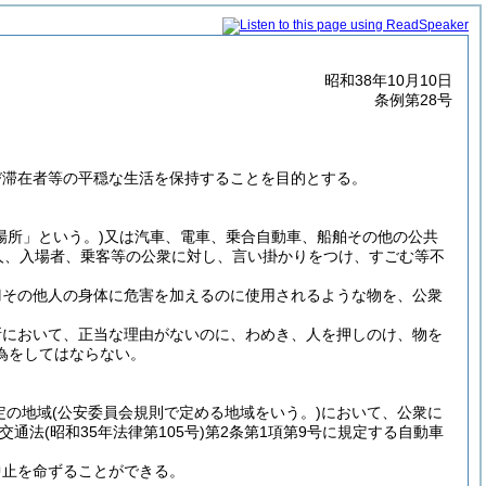
昭和38年10月10日
条例第28号
び滞在者等の平穏な生活を保持することを目的とする。
場所」という。)
又は汽車、電車、乗合自動車、船舶その他の公共
人、入場者、乗客等の公衆に対し、言い掛かりをつけ、すごむ等不
刀その他人の身体に危害を加えるのに使用されるような物を、公衆
所において、正当な理由がないのに、わめき、人を押しのけ、物を
為をしてはならない。
定の地域
(公安委員会規則で定める地域をいう。)
において、公衆に
路交通法
(昭和35年法律第105号)
第2条第1項第9号に規定する自動車
中止を命ずることができる。