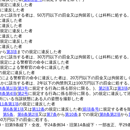
規定に違反した者
に違反した者
れかに該当する者は、50万円以下の罰金又は拘留若しくは科料に処する
に違反した者
に違反した者
規定に違反した者
に違反した者
規定に違反した者
に違反した者
から
第3項
までの規定に違反した者
れかに該当する者は、30万円以下の罰金又は拘留若しくは科料に処する
規定による警察官の命令に違反した者
規定による警察官の命令に違反した者
の規定に違反した者
定による警察官の命令に違反した者は、20万円以下の罰金又は拘留若し
かに該当する者は、2年以下の拘禁刑又は100万円以下の罰金に処する
4条第1項
(
第3号
に規定する行為に係る部分に限る。)
、
第2項
又は
第3項
4条第4項
(
第2号
に規定する行為に係る部分に限る。)
の規定に違反して
所にいる当該状態にある人の姿態を撮影した者
11条第1項
の規定に違反した者
、
第6条第1項
又は
第12条
の規定に違反した者
(
前項各号
に規定する者を除
、
第5条
、
第6条第2項
又は
第7条
から
第10条
までの規定
(
第8条第2項
から
50万円以下の罰金に処する。
70・旧第9条繰下・全改、平24条例34・旧第14条繰下・一部改正、平29条