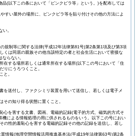
物品
(以下この条において「ピンクビラ等」という。)
を配布しては
見やすい屋外の場所に、ピンクビラ等を貼り付けその他の方法によ
ない。
等の規制等に関する法律
(平成12年法律第81号)
第2条第1項及び第3項
しくは同居の親族その他当該特定の者と社会生活において密接な
はならない。
所在する場所若しくは通常所在する場所
(以下この号において「住
だりにうろつくこと。
こと。
書を送付し、ファクシミリ装置を用いて送信し、若しくは電子メ
はその知り得る状態に置くこと。
恥心を害する文書、図画、電磁的記録
(電子的方式、磁気的方式そ
算機による情報処理の用に供されるものをいう。以下この号におい
その性的羞恥心を害する電磁的記録その他の記録を送信し、若し
位置情報
(地理空間情報活用推進基本法
(平成19年法律第63号)
第2条