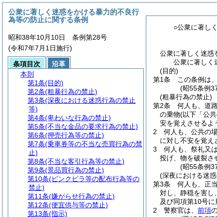
公衆に著しく迷惑をかける暴力的不良行
為等の防止に関する条例
○公衆に著し
昭和38年10月10日 条例第28号
(令和7年7月1日施行)
公衆に著しく迷惑
公衆に著しく
条項目次
沿革
(目的)
本則
第1条
この条例は
第1条
(目的)
(昭55条例
第2条
(粗暴行為の禁止)
(粗暴行為の禁止)
第3条
(深夜における迷惑行為の禁止
第2条
何人も、道
等)
の乗物
(以下「公
第4条
(卑わいな行為の禁止)
安を覚えさせるよ
第5条
(不当な金品の要求行為の禁止)
2
何人も、公共の
第6条
(押売行為等の禁止)
に対し不安を覚え
第7条
(乗車券等の不当な売買行為の禁
3
何人も、祭礼又
止)
投げ、物を破裂さ
第8条
(不当な客引行為等の禁止)
(昭55条例
第9条
(景品買行為の禁止)
(深夜における迷惑
第10条
(ピンクビラ等の配布行為等の
第3条
何人も、正
禁止)
対し、静穏を害し
第11条
(嫌がらせ行為の禁止)
及び同項第10号
第12条
(便宜供与等の禁止)
2
警察官は、
前項
第13条
(指示)