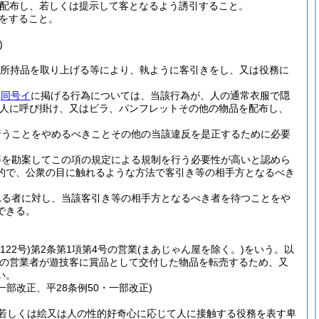
配布し、若しくは提示して客となるよう誘引すること。
をすること。
)
所持品を取り上げる等により、執ように客引きをし、又は役務に
(
同号イ
に掲げる行為については、当該行為が、人の通常衣服で隠
人に呼び掛け、又はビラ、パンフレットその他の物品を配布し、
行うことをやめるべきことその他の当該違反を是正するために必要
等を勘案してこの項の規定による規制を行う必要性が高いと認めら
的で、公衆の目に触れるような方法で客引き等の相手方となるべき
れる者に対し、当該客引き等の相手方となるべき者を待つことをや
できる。
122号)
第2条第1項第4号の営業
(まあじゃん屋を除く。)
をいう。以
の営業者が遊技客に賞品として交付した物品を転売するため、又
い。
・一部改正、平28条例50・一部改正)
若しくは絵又は人の性的好奇心に応じて人に接触する役務を表す卑