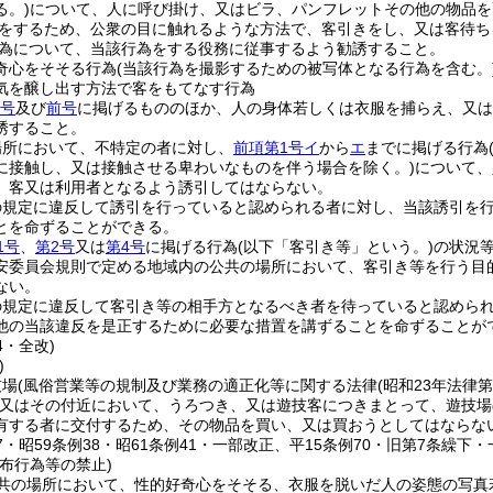
る。)
について、人に呼び掛け、又はビラ、パンフレットその他の物品を
をするため、公衆の目に触れるような方法で、客引きをし、又は客待ち
為について、当該行為をする役務に従事するよう勧誘すること。
奇心をそそる行為
(当該行為を撮影するための被写体となる行為を含む。
気を醸し出す方法で客をもてなす行為
3号
及び
前号
に掲げるもののほか、人の身体若しくは衣服を捕らえ、又は
誘すること。
場所において、不特定の者に対し、
前項第1号イ
から
エ
までに掲げる行為
に接触し、又は接触させる卑わいなものを伴う場合を除く。)
について、
、客又は利用者となるよう誘引してはならない。
の規定に違反して誘引を行っていると認められる者に対し、当該誘引を
とを命ずることができる。
1号
、
第2号
又は
第4号
に掲げる行為
(以下「客引き等」という。)
の状況
安委員会規則で定める地域内の公共の場所において、客引き等を行う目
ない。
の規定に違反して客引き等の相手方となるべき者を待っていると認めら
他の当該違反を是正するために必要な措置を講ずることを命ずることが
4・全改)
)
技場
(風俗営業等の規制及び業務の適正化等に関する法律
(昭和23年法律第
又はその付近において、うろつき、又は遊技客につきまとって、遊技場
有する者に交付するため、その物品を買い、又は買おうとしてはならな
37・昭59条例38・昭61条例41・一部改正、平15条例70・旧第7条繰下
布行為等の禁止)
共の場所において、性的好奇心をそそる、衣服を脱いだ人の姿態の写真