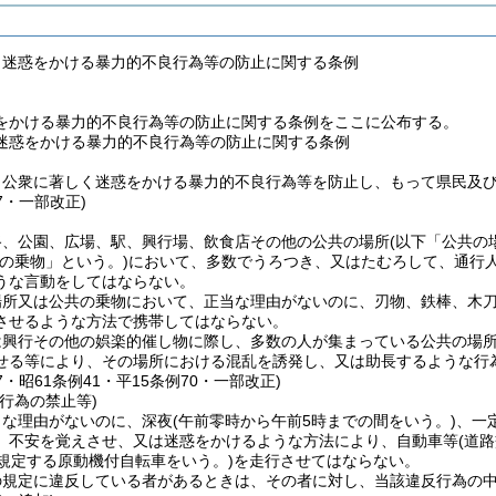
く迷惑をかける暴力的不良行為等の防止に関する条例
をかける暴力的不良行為等の防止に関する条例をここに公布する。
迷惑をかける暴力的不良行為等の防止に関する条例
、公衆に著しく迷惑をかける暴力的不良行為等を防止し、もって県民及
37・一部改正)
路、公園、広場、駅、興行場、飲食店その他の公共の場所
(以下「公共の
共の乗物」という。)
において、多数でうろつき、又はたむろして、通行
うな言動をしてはならない。
場所又は公共の乗物において、正当な理由がないのに、刃物、鉄棒、木
させるような方法で携帯してはならない。
は興行その他の娯楽的催し物に際し、多数の人が集まっている公共の場
せる等により、その場所における混乱を誘発し、又は助長するような行
37・昭61条例41・平15条例70・一部改正)
行為の禁止等)
当な理由がないのに、深夜
(午前零時から午前5時までの間をいう。)
、一
、不安を覚えさせ、又は迷惑をかけるような方法により、自動車等
(道
に規定する原動機付自転車をいう。)
を走行させてはならない。
の規定に違反している者があるときは、その者に対し、当該違反行為の