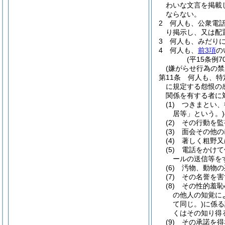
わいな文言を掲載
ならない。
2
何人も、公衆電
り掲示し、又は配
3
何人も、みだり
4
何人も、
前3項
の
(平15条例
(嫌がらせ行為の禁
第11条
何人も、特
に規定する怨恨の
関係を有する者に
(1)
つきまとい、
居等」という。)
(2)
その行動を監
(3)
面会その他の
(4)
著しく粗野又
(5)
電話をかけて
ールの送信等を
(6)
汚物、動物の
(7)
その名誉を害
(8)
その性的羞恥
の他人の知覚に
て同じ。)
に係る
くはその知り得
(9)
その承諾を得