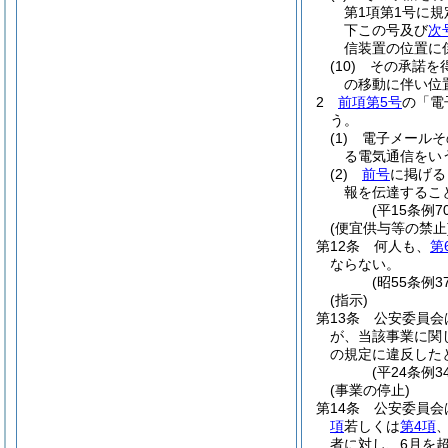
第1項第1号に
下この号及び
次
信装置の位置に
(10)
その承諾を
の移動に伴い位
2
前項第5号
の「電
う。
(1)
電子メールそ
る電気通信をい
(2)
前号
に掲げる
報を伝達するこ
(平15条例
(便宜供与等の禁止
第12条
何人も、
第
ならない。
(昭55条例
(指示)
第13条
公安委員会
が、当該事業に関
の規定に違反した
(平24条例3
(事業の停止)
第14条
公安委員会
項
若しくは
第4項
者に対し、6月を