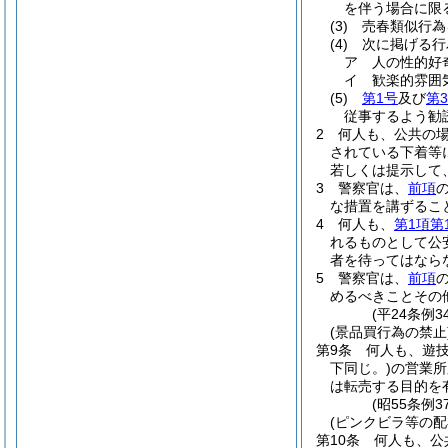
を伴う場合に限
(3)
売春類似行為
(4)
次に掲げる行
ア
人の性的好
イ
歓楽的雰囲
(5)
第1号
及び
第
従事するよう勧
2
何人も、公共の
されている下着等
若しくは提示して
3
警察官は、
前項
な措置を講ずるこ
4
何人も、
第1項第
れるものとして公
者を待ってはなら
5
警察官は、
前項
めるべきことその
(平24条例3
(景品買行為の禁止
第9条
何人も、遊
下同じ。)
の営業所
は転売する目的を
(昭55条例
(ピンクビラ等の配
第10条
何人も、公