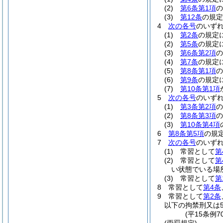
(2)
第6条第1項
の
(3)
第12条
の規定
4
次の各号
のいず
(1)
第2条
の規定
(2)
第5条
の規定
(3)
第6条第2項
の
(4)
第7条
の規定
(5)
第8条第1項
の
(6)
第9条
の規定
(7)
第10条第1項
5
次の各号
のいず
(1)
第3条第2項
の
(2)
第8条第3項
の
(3)
第10条第4項
6
第8条第5項
の規
7
次の各号
のいずれ
(1)
常習として
第
(2)
常習として
第
い状態でいる場
(3)
常習として
第
8
常習として
第4条
9
常習として
第2条
以下の拘禁刑又は
(平15条例