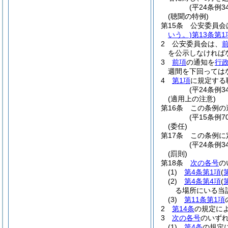
(平24条例3
(聴聞の特例)
第15条
公安委員会
いう。)
第13条第1
2
公安委員会は、
を公示しなければ
3
前項
の通知を
行政
週間を下回っては
4
第1項
に規定する
(平24条例3
(適用上の注意)
第16条
この条例の
(平15条例
(委任)
第17条
この条例に
(平24条例3
(罰則)
第18条
次の各号
の
(1)
第4条第1項
(
(2)
第4条第4項
(
る場所にいる当
(3)
第11条第1項
2
第14条
の規定に
3
次の各号
のいず
(1)
第4条
の規定