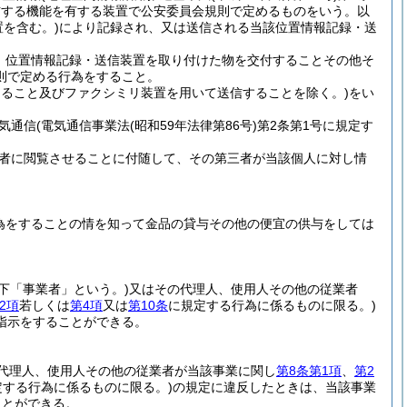
信する機能を有する装置で公安委員会規則で定めるものをいう。以
を含む。)
により記録され、又は送信される当該位置情報記録・送
、位置情報記録・送信装置を取り付けた物を交付することその他そ
則で定める行為をすること。
けること及びファクシミリ装置を用いて送信することを除く。)
をい
気通信
(電気通信事業法
(昭和59年法律第86号)
第2条第1号に規定す
者に閲覧させることに付随して、その第三者が当該個人に対し情
。
為をすることの情を知って金品の貸与その他の便宜の供与をしては
以下「事業者」という。)
又はその代理人、使用人その他の従業者
2項
若しくは
第4項
又は
第10条
に規定する行為に係るものに限る。)
指示をすることができる。
代理人、使用人その他の従業者が当該事業に関し
第8条第1項
、
第2
定する行為に係るものに限る。)
の規定に違反したときは、当該事業
ことができる。