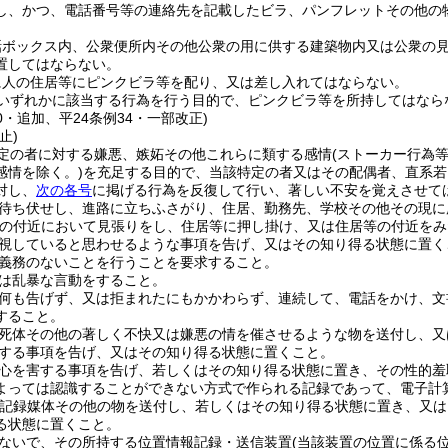
し、かつ、電話番号等の連絡先を記載したビラ、パンフレットその他の
話ボックス内、公衆便所内その他公衆の用に供する建築物内又は公衆の
置してはならない。
に人の住居等にピンクビラ等を配り、又は差し入れてはならない。
いずれかに該当する行為を行う目的で、ピンクビラ等を所持してはなら
70・追加、平24条例34・一部改正)
止)
定の者に対する嫌悪、嫉妬その他これらに類する感情
(ストーカー行為
感情を除く。)
を充足する目的で、当該特定の者又はその配偶者、直系若
対し、
次の各号
に掲げる行為を反復して行い、著しい不安を覚えさせて
待ち伏せし、進路に立ちふさがり、住居、勤務先、学校その他その現に
の付近において見張りをし、住居等に押し掛け、又は住居等の付近をみ
視していると思わせるような事項を告げ、又はその知り得る状態に置く
義務のないことを行うことを要求すること。
は乱暴な言動をすること。
何も告げず、又は拒まれたにもかかわらず、連続して、電話をかけ、文
すること。
死体その他の著しく不快又は嫌悪の情を催させるような物を送付し、又
する事項を告げ、又はその知り得る状態に置くこと。
心を害する事項を告げ、若しくはその知り得る状態に置き、その性的羞
よっては認識することができない方式で作られる記録であって、電子計
記録媒体その他の物を送付し、若しくはその知り得る状態に置き、又は
る状態に置くこと。
ないで、その所持する位置情報記録・送信装置
(当該装置の位置に係る