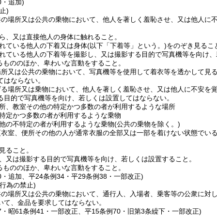
0・追加)
止)
共の場所又は公共の乗物において、他人を著しく羞恥させ、又は他人に
ら、又は直接他人の身体に触れること。
れている他人の下着又は身体
(以下「下着等」という。)
をのぞき見るこ
れている他人の下着等を撮影し、又は撮影する目的で写真機等を向け、
るもののほか、卑わいな言動をすること。
場所又は公共の乗物において、写真機等を使用して着衣等を透かして見
てはならない。
げる場所又は乗物において、他人を著しく羞恥させ、又は他人に不安を
る目的で写真機等を向け、若しくは設置してはならない。
所、教室その他の特定かつ多数の者が利用するような場所
特定かつ多数の者が利用するような乗物
他の不特定の者が利用するような乗物
(公共の乗物を除く。)
更衣室、便所その他の人が通常衣服の全部又は一部を着けない状態でい
見ること。
、又は撮影する目的で写真機等を向け、若しくは設置すること。
るもののほか、卑わいな言動をすること。
70・追加、平24条例34・平29条例38・一部改正)
行為の禁止)
共の場所又は公共の乗物において、通行人、入場者、乗客等の公衆に対
いて、金品を要求してはならない。
37・昭61条例41・一部改正、平15条例70・旧第3条繰下・一部改正)