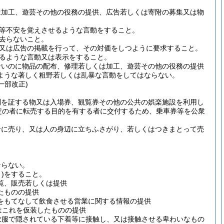
は加工、遊芸その他の役務の提供、広告若しくは寄附の募集又は物
。
等不安を覚えさせるような言動をすること。
去らないこと。
又は広告の掲載を行って、その対価をしつように要求すること。
るような言動又は表示をすること。
ないのに物品の配布、修理若しくは加工、遊芸その他の役務の提供
ような著しく粗野若しくは乱暴な言動をしてはならない。
一部改正)
利を証する物又は入場券、観覧券その他の公共の娯楽施設を利用し
定の者に転売する目的を有する者に交付するため、乗車券等を公衆
者に売り、又は人の身辺に立ちふさがり、若しくはつきまとって売
ならない。
)
をすること。
覧、販売若しくは提供
たものの提供
をもてなして飲食させる営業に関する情報の提供
はこれを仮装したものの提供
衣服で隠されている下着等に接触し、又は接触させる卑わいなもの