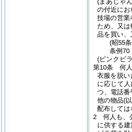
(まあじゃ
の付近にお
技場の営業
ため、又は
品を買い、
(昭55
条例7
(ピンクビ
第10条
何
衣服を脱い
に応じて人
つ、電話番
他の物品
(
配布しては
2
何人も、
に供する建