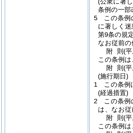
(公衆に著
条例の一部
5
この条例
に著しく迷
第9条の規
なお従前の
附
則
(
この条例は
附
則
(
(施行期日)
1
この条例
(経過措置)
2
この条例
は、なお従
附
則
(
この条例は