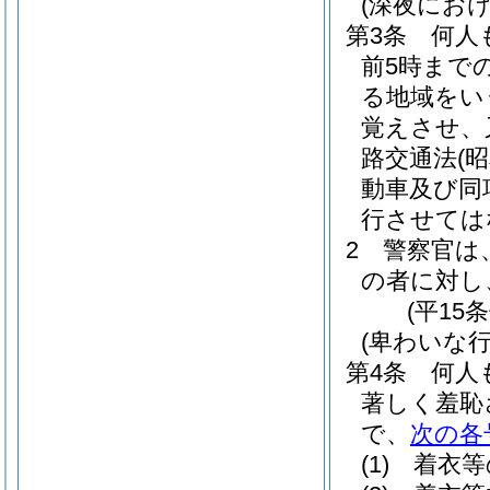
(深夜にお
第3条
何人
前5時まで
る地域をい
覚えさせ、
路交通法
(
動車及び同
行させては
2
警察官は
の者に対し
(平15
(卑わいな行
第4条
何人
著しく羞恥
で、
次の各
(1)
着衣等