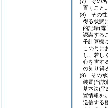
(7)
その名
置くこと
(8)
その性
得る状態
的記録
(
認識する
子計算機
この号に
し、若し
心を害す
の知り得
(9)
その承
装置
(当
基本法
(平
置情報を
送信する