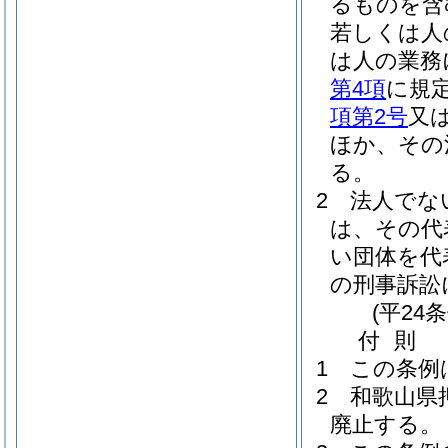
るものを含
若しくは人
は人の業務
第4項
に規
項第2号
又
ほか、その
る。
2
法人でな
は、その代
い団体を代
の刑事訴訟
(平24
付
則
1
この条例
2
和歌山県
廃止する。