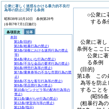
公衆に著しく迷惑をかける暴力的不良行
為等の防止に関する条例
○公衆に
昭和38年10月10日 条例第28号
する条
(令和7年7月1日施行)
条項目次
沿革
本則
公衆に著し
第1条
(目的)
第2条
(粗暴行為の禁止)
条例をここ
第3条
(深夜における迷惑行為の禁止
公衆に著
等)
第4条
(卑わいな行為の禁止)
る条例
第5条
(不当な金品の要求行為の禁止)
第6条
(押売行為等の禁止)
(目的)
第7条
(乗車券等の不当な売買行為の禁
第1条
この
止)
第8条
(不当な客引行為等の禁止)
為等を防止
第9条
(景品買行為の禁止)
することを
第10条
(ピンクビラ等の配布行為等の
禁止)
(昭55
第11条
(嫌がらせ行為の禁止)
(粗暴行為の
第12条
(便宜供与等の禁止)
第13条
(指示)