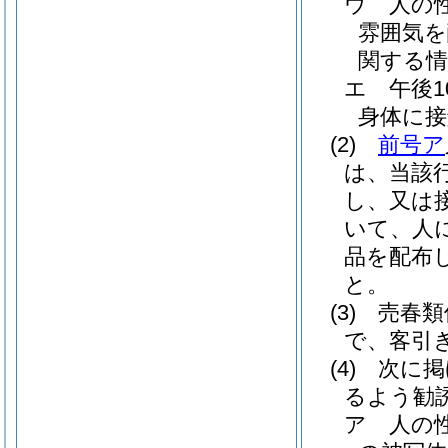
ウ
人の
雰囲気
関する情
エ
午後
身体に
(2)
前号ア
は、当該
し、又は
いて、人
品を配布
と。
(3)
売春類
で、客引
(4)
次に掲
るよう勧
ア
人の