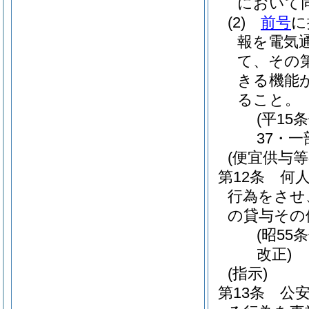
において同
(2)
前号
に
報を電気
て、その
きる機能
ること。
(平15
37・一
(便宜供与等
第12条
何
行為をさせ
の貸与その
(昭55
改正)
(指示)
第13条
公