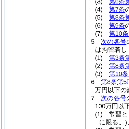
(3)
第6条
(4)
第7条
(5)
第8条
(6)
第9条
(7)
第10
5
次の各号
は拘留若し
(1)
第3条
(2)
第8条
(3)
第10
6
第8条第5
万円以下の
7
次の各号
100万円
(1)
常習と
に限る。)