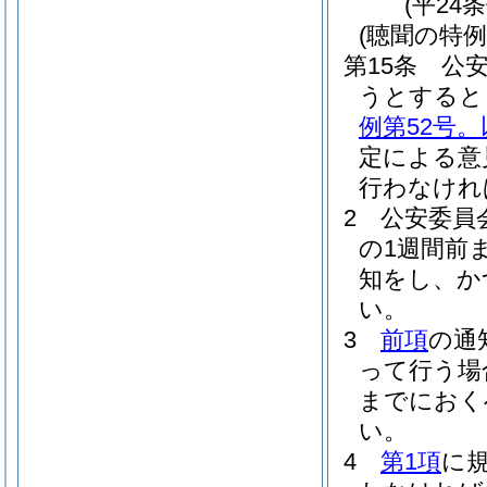
(平24
(聴聞の特例
第15条
公
うとすると
例第52号
定による意
行わなけれ
2
公安委員
の1週間前
知をし、か
い。
3
前項
の通
って行う場
までにおく
い。
4
第1項
に