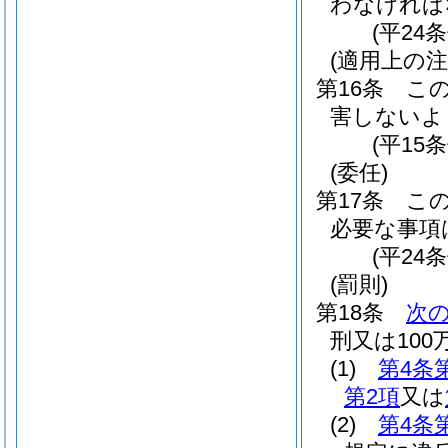
わなければ
(平24
(適用上の注
第16条
こ
害しないよ
(平15
(委任)
第17条
こ
必要な事項
(平24
(罰則)
第18条
次
刑又は10
(1)
第4条
第2項
又は
(2)
第4条