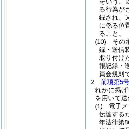
をいう。
る行為が
録され、
に係る位
ること。
(10)
その
録・送信
取り付け
報記録・
員会規則
2
前項第5
れかに掲げ
を用いて送
(1)
電子メ
伝達する
年法律第8