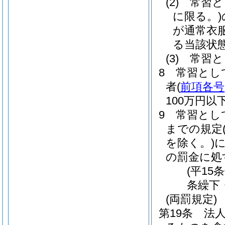
(2)
常習と
に限る。)
が通常衣
る当該状
(3)
常習と
8
常習とし
者
(
前項各号
100万円
9
常習とし
までの規定
を除く。)
に
の罰金に処
(平15
条繰下
(両罰規定)
第19条
法