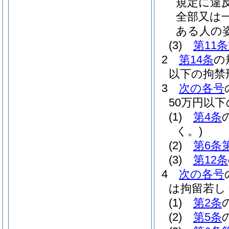
規定に違
全部又は
ある人の
(3)
第11
2
第14条
の
以下の拘禁
3
次の各号
50万円以
(1)
第4条
く。)
(2)
第6条
(3)
第12条
4
次の各号
は拘留若し
(1)
第2条
(2)
第5条