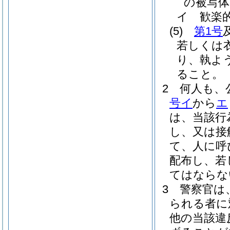
の被写体
イ
歓楽
(5)
第1号
若しくは
り、執よ
ること。
2
何人も、
号イ
から
エ
は、当該行
し、又は接
て、人に呼
配布し、若
てはならな
3
警察官は
られる者に
他の当該違