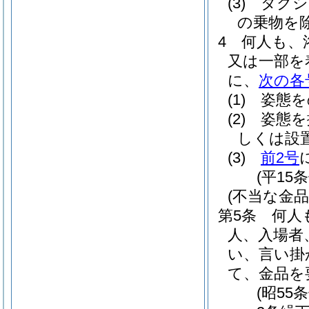
(3)
タクシ
の乗物を除
4
何人も、
又は一部を
に、
次の各
(1)
姿態を
(2)
姿態を
しくは設
(3)
前2号
(平15
(不当な金
第5条
何人
人、入場者
い、言い掛
て、金品を
(昭55