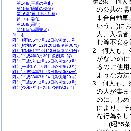
第2条
何人
第14条
(事業の停止)
の公共の場
第15条
(聴聞の特例)
第16条
(適用上の注意)
乗合自動車
第17条
(委任)
第18条
(罰則)
いう。)
に
第19条
(両罰規定)
人、入場者
付 則
附則
(昭和55年7月22日条例第37号)
む等不安を
附則
(昭和59年12月20日条例第38号)
2
何人も、
附則
(昭和61年10月18日条例第41号)
附則
(平成4年3月30日条例第1号)
がないのに
附則
(平成5年10月25日条例第40号)
るのに使用
附則
(平成15年10月1日条例第70号)
附則
(平成24年3月23日条例第34号)
ような方法
附則
(平成28年3月24日条例第50号)
3
何人も、
附則
(平成29年3月23日条例第38号)
附則
(令和7年3月25日条例第37号)
の人が集ま
のに、わめ
により、そ
な行為をし
(昭55