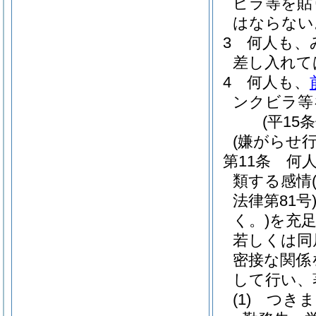
ビラ等を貼
はならない
3
何人も、
差し入れて
4
何人も、
ンクビラ等
(平15
(嫌がらせ行
第11条
何
類する感情
法律第81号
く。)
を充
若しくは同
密接な関係
して行い、
(1)
つきま