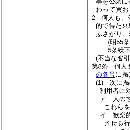
等を公衆に
わって買お
2
何人も、
的で得た乗
ふさがり、
(昭55
5条繰
(不当な客
第8条
何人
の各号
に掲
(1)
次に掲
利用者に
ア
人の
これら
イ
歓楽
させる