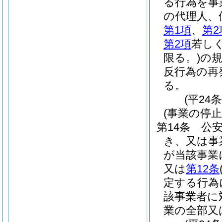
る行為を事
の代理人、
第1項
、
第2
第2項
若し
限る。)
の
反行為の再
る。
(平24
(事業の停止
第14条
公
き、又は事
が当該事業
又は
第12条
定する行為
該事業者に
業の全部又