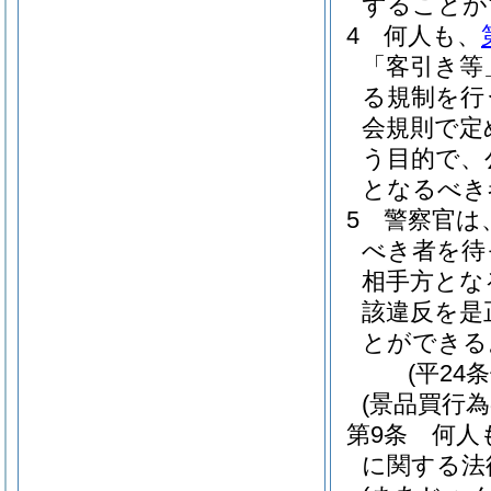
ずることが
4
何人も、
「客引き等
る規制を行
会規則で定
う目的で、
となるべき
5
警察官は
べき者を待
相手方とな
該違反を是
とができる
(平24
(景品買行為
第9条
何人
に関する法