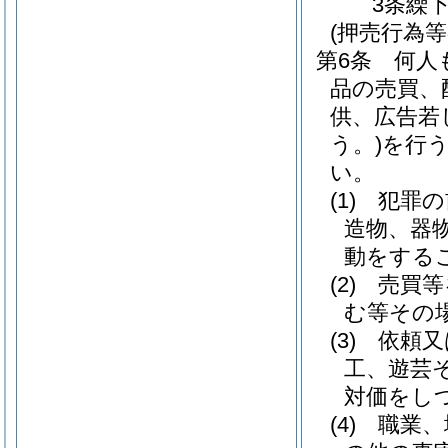
3条繰
(押売行為等
第6条
何人
品の売買、
供、広告若
う。)
を行
い。
(1)
犯罪の
造物、器
動をする
(2)
売買等
む等その
(3)
依頼又
工、遊芸
対価をし
(4)
職業、