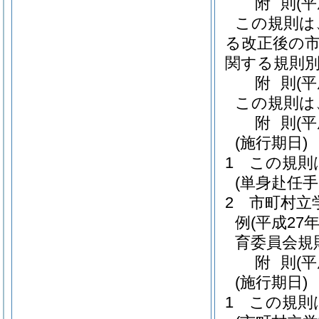
附
則
(平
この規則は
る改正後の
関する規則別
附
則
(平
この規則は
附
則
(
(施行期日)
1
この規則
(単身赴任
2
市町村立
例
(平成27
育委員会規
附
則
(
(施行期日)
1
この規則