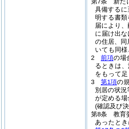
第7条
新た
具備するに
明する書類
届により、
に届け出な
の住居、同
いても同様
2
前項
の場
るときは、
をもって足
3
第1項
の
別居の状況
が定める場
(確認及び決
第8条
教育
あったとき