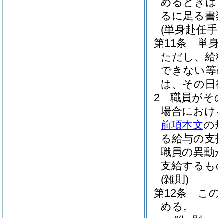
めるときは
るに足る書
(単身赴任手
第11条
単
ただし、給
できない等
は、その日
2
職員がそ
場合におけ
前項本文
の
る給与の支
職員の異動
支給するも
(雑則)
第12条
こ
める。