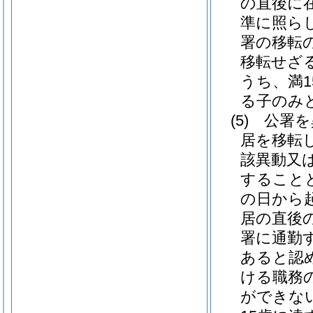
の直後に
準に照ら
署の移転
移転せざ
うち、満1
る子のみ
(5)
公署を
居を移転
該異動又
すること
の日から
居の直後
署に通勤
あると認
ける職務
ができな