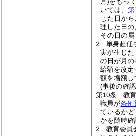
月)
をもっ
いては、
第
じた日から
理した日の
その日の属
2
単身赴任
実が生じた
の日が月の
給額を改定
額を増額し
(事後の確認
第10条
教
職員が
条例
ているかど
かを随時確
2
教育委員