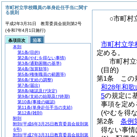
市町村立学校職員の単身赴任手当に関す
る規則
○市町村
平成2年3月31日 教育委員会規則第2号
(令和7年4月1日施行)
条項目次
沿革
市町村立学
本則
定める。
第1条
(目的)
第2条
(やむを得ない事情)
市町村立
第3条
(通勤困難の基準)
(目的)
第4条
(加算額等)
第5条
(権衡職員の範囲等)
第1条
この
第6条
(支給の調整)
第7条
(届出)
和28年和
第8条
(確認及び決定)
5
の規定に
第9条
(支給の始期及び終期)
第10条
(事後の確認)
事項を定め
第11条
(単身赴任手当の支給)
(やむを得な
第12条
(雑則)
附則
第2条
条例
附則
(平成6年3月25日教育委員会規則第
得ない事情
6号)
附則
(平成7年3月31日教育委員会規則第