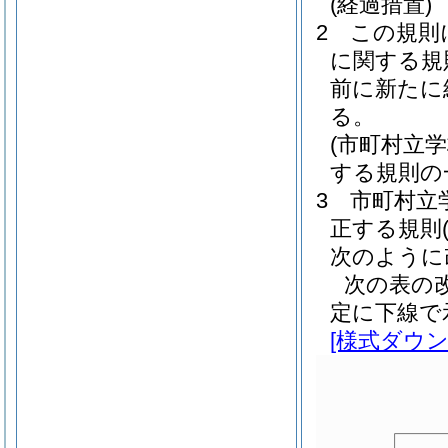
(経過措置)
2
この規則
に関する規
前に新たに
る。
(市町村立
する規則の
3
市町村立
正する規則
次のように
次の表の
定に下線で
[様式ダウン