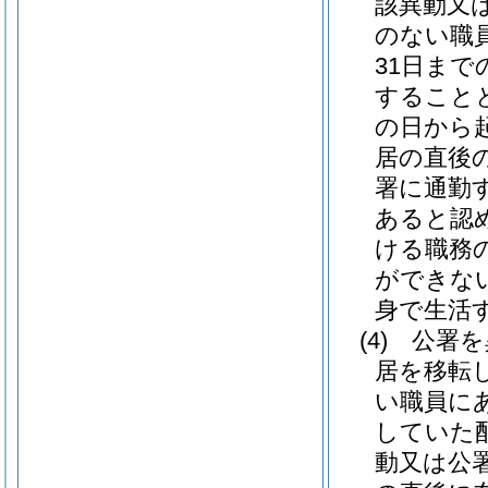
該異動又
のない職
31日ま
すること
の日から
居の直後
署に通勤
あると認
ける職務
ができな
身で生活
(4)
公署を
居を移転
い職員に
していた
動又は公