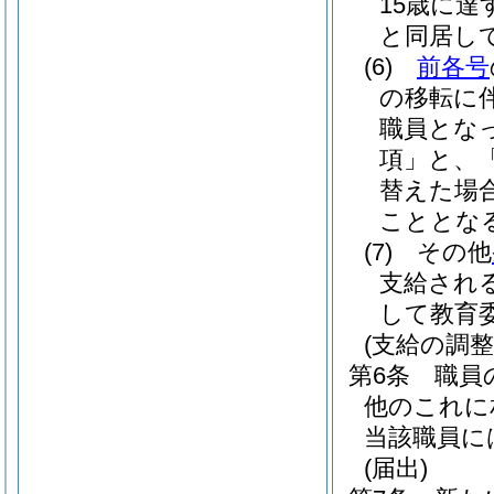
15歳に達
と同居し
(6)
前各号
の移転に
職員とな
項」と、
替えた場
こととな
(7)
その他
支給され
して教育
(支給の調整
第6条
職員
他のこれに
当該職員に
(届出)