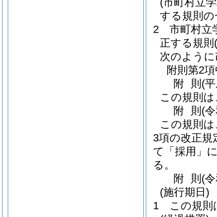
(市町村立
する規則の
2
市町村立
正する規則
次のように
附則第2項
附
則
(
この規則は
附
則
(
この規則は
3項の改正規
て「採用」に
る。
附
則
(
(施行期日)
1
この規則