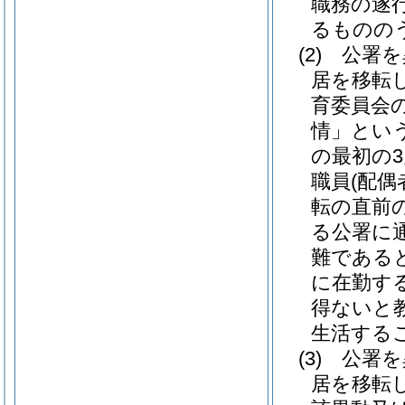
職務の遂
るものの
(2)
公署を
居を移転
育委員会
情」という
の最初の
職員
(配
転の直前
る公署に
難である
に在勤す
得ないと
生活する
(3)
公署を
居を移転