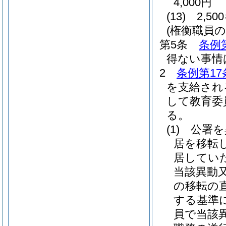
4,000円
(13)
2,5
(権衡職員の
第5条
条例
得ない事情
2
条例第17
を支給され
して教育委
る。
(1)
公署を
居を移転
居してい
当該異動
の移転の
する基準
員で当該