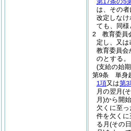
第17条の5
は、その者
改定しなけ
ても、同様
2
教育委員
定し、又は
教育委員会
のとする。
(支給の始期
第9条
単身
1項
又は
第3
月の翌月
(
月)
から開
欠くに至っ
件を欠くに
る月
(その