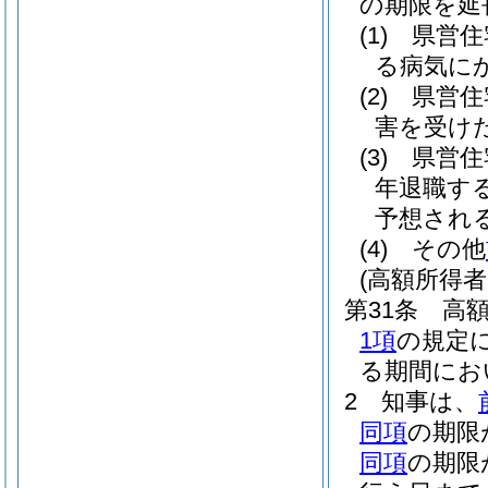
の期限を延
(1)
県営住
る病気に
(2)
県営住
害を受け
(3)
県営住
年退職す
予想され
(4)
その他
(高額所得
第31条
高
1項
の規定
る期間にお
2
知事は、
同項
の期限
同項
の期限