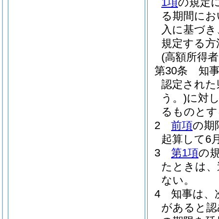
1項
の規定
る期間にお
入に基づき
規定する方
(高額所得
第30条
知
認定された
う。)
に対
るものとす
2
前項
の期
起算して6
3
第1項
の
たときは、
ない。
4
知事は、
があると認