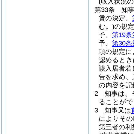
(収入状況
第33条
知
賃の決定、
む。)
の規
予、
第19条
予、
第30条
項の規定に
認めるとき
該入居者若
告を求め、
の内容を記
2
知事は、
ることがで
3
知事又は
によりその
第三者の利