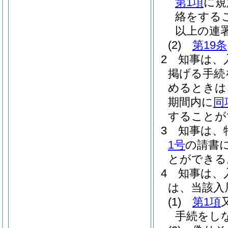
第1項
に規
絡をする
以上の連
(2)
第19条
2
知事は、
掲げる手続
めるときは
期間内に
同
することが
3
知事は、
1号
の請書
とができる
4
知事は、
は、当該入
(1)
第1項
手続をし