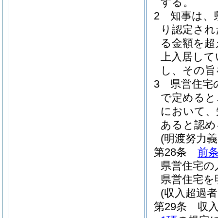
する。
2
知事は、
り認定され
る金額を超
上入居して
し、その旨
3
県営住宅
で定めると
において、
あると認め
(明渡努力義
第28条
前条
県営住宅の
県営住宅を
(収入超過
第29条
収