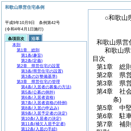
和歌山県営住宅条例
○和歌山
平成9年10月9日 条例第42号
(令和4年4月1日施行)
条項目次
沿革
和歌山県営
本則
和歌山県
第1章
総則
第1条
(趣旨)
目次
第2条
(定義)
第1章
総
第2章
県営住宅の設置
第3条
(県営住宅の設置)
第2章
県
第3条の2
(整備基準)
第3章
県営住宅の管理
第3章
県
第4条
(入居者の募集の方法)
第4章
社
第5条
(公募の例外)
第6条
(入居者資格)
条)
第7条
(入居者資格の特例)
第5章
中
第8条
(入居の申込み)
第9条
(入居予定者の決定)
第6章
駐
第10条
(入居者の決定)
第7章
補
第11条
(補欠入居予定者)
第12条
(入居の手続)