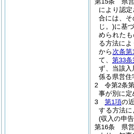
第15条
県
により認定
合には、そ
じ。)
に基
められたも
る方法によ
から
次条第
て、
第33条
ず、当該入
係る県営住
2
令第2条
事が別に定
3
第1項
の
する方法に
(収入の申告
第16条
県