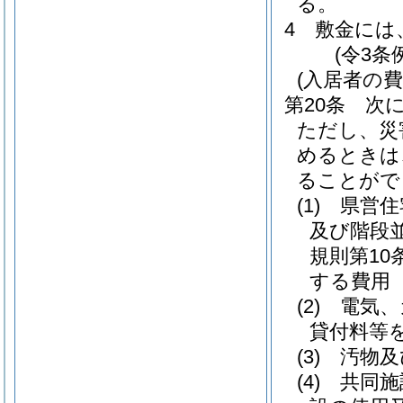
る。
4
敷金には
(令3条
(入居者の費
第20条
次
ただし、災
めるときは
ることがで
(1)
県営住
及び階段
規則第1
する費用
(2)
電気、
貸付料等を
(3)
汚物及
(4)
共同施